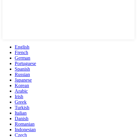
English
French
German
Portuguese
Spanish
Russian
Japanese
Korean
Arabic
Irish
Greek
Turkish
Italian
Danish
Romanian
Indonesian
Czech