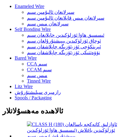
Enameled Wire
سىرلانغان ئاليۇمىن سىم
سىرلانغان مىس قاپلانغان ئاليۇمىن سىم
سىرلانغان مىس سىم
Self Bonding Wire
ئىسسىق ھاۋا ئۆزلۈكىدىن چاپلانغان سىم
ئوچاق ئۆزلۈكىدىن يېپىشتۇرۇلغان سىم
ئېرىتكۈچى ئۆز-ئۆزىگە چاپلاشقان سىم
نۆۋەتتىكى ئۆز-ئۆزىگە چاپلاشقان سىم
Bared Wire
CCA سىم
CCAM سىم
مىس سىم
Tinned Wire
Litz Wire
رازمېرى سېلىشتۇرۇش
Spools / Packaging
ئالاھىدە مەھسۇلاتلار