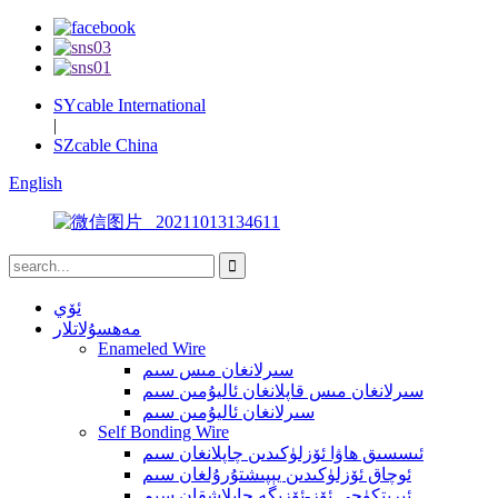
SYcable International
|
SZcable China
English
ئۆي
مەھسۇلاتلار
Enameled Wire
سىرلانغان مىس سىم
سىرلانغان مىس قاپلانغان ئاليۇمىن سىم
سىرلانغان ئاليۇمىن سىم
Self Bonding Wire
ئىسسىق ھاۋا ئۆزلۈكىدىن چاپلانغان سىم
ئوچاق ئۆزلۈكىدىن يېپىشتۇرۇلغان سىم
ئېرىتكۈچى ئۆز-ئۆزىگە چاپلاشقان سىم