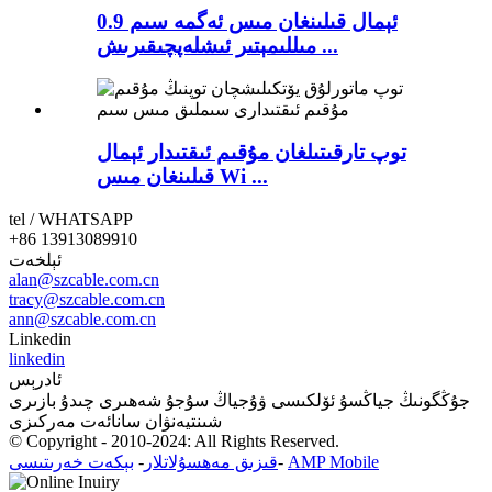
ئېمال قىلىنغان مىس ئەگمە سىم 0.9
مىللىمېتىر ئىشلەپچىقىرىش ...
توپ تارقىتىلغان مۇقىم ئىقتىدار ئېمال
قىلىنغان مىس Wi ...
tel / WHATSAPP
+86 13913089910
ئېلخەت
alan@szcable.com.cn
tracy@szcable.com.cn
ann@szcable.com.cn
Linkedin
linkedin
ئادرېس
جۇڭگونىڭ جياڭسۇ ئۆلكىسى ۋۇجياڭ سۇجۇ شەھىرى چىدۇ بازىرى
شىنتيەنۋان سانائەت مەركىزى
© Copyright - 2010-2024: All Rights Reserved.
AMP Mobile
-
قىزىق مەھسۇلاتلار
-
بېكەت خەرىتىسى