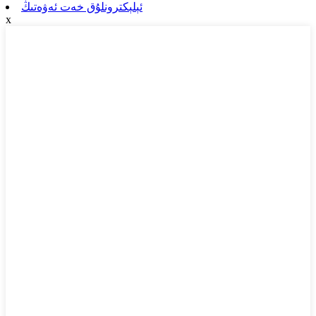
ئېلېكترونلۇق خەت ئەۋەتىڭ
x