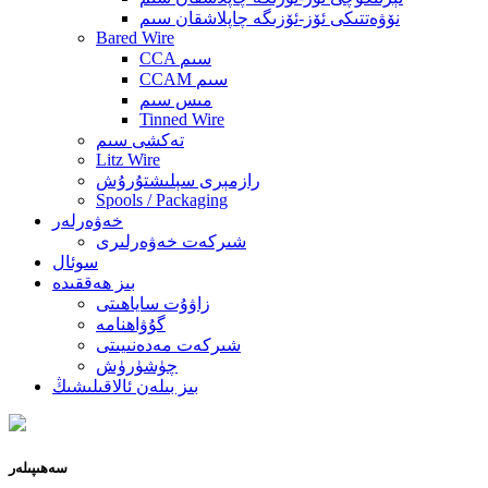
نۆۋەتتىكى ئۆز-ئۆزىگە چاپلاشقان سىم
Bared Wire
CCA سىم
CCAM سىم
مىس سىم
Tinned Wire
تەكشى سىم
Litz Wire
رازمېرى سېلىشتۇرۇش
Spools / Packaging
خەۋەرلەر
شىركەت خەۋەرلىرى
سوئال
بىز ھەققىدە
زاۋۇت ساياھىتى
گۇۋاھنامە
شىركەت مەدەنىيىتى
چۈشۈرۈش
بىز بىلەن ئالاقىلىشىڭ
سەھىپىلەر