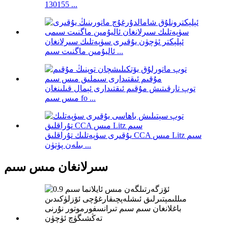
130155 ...
ئېلېكتر ئۈچۈن يۇقىرى سۈپەتلىك سىرلانغان
ئاليۇمىن ماگنىت سىم ...
توپ تارقىتىش مۇقىم ئىقتىدارى ئېمال قىلىنغان
مىس سىم fo ...
يۇقىرى سۈپەتلىك تۇراقلىق CCA مىس Litz سىم
بىلەن پۈتۈن ...
سىرلانغان مىس سىم