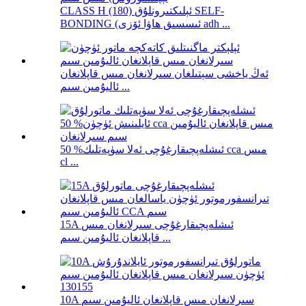
CLASS H (180) ئېلىكتىرونلۇق SELF-
BONDING (ئىسسىق ھاۋا ئۆزى adh ...
ئەڭ ياخشى سېتىلغان سىرلانغان مىس قاپلانغان
ئاليۇمىن سىم ...
ئىشلەپچىقارغۇچى ئەلا سۈپەتلىك% 50 cca مىس
cl ...
15A ئىشلەپچىقارغۇچى سىرلانغان مىس
قاپلانغان ئاليۇمىن سىم ...
10A سىرلانغان مىس قاپلانغان ئاليۇمىن سىم