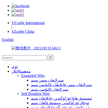
SYcable International
|
SZcable China
English
ئۆي
مەھسۇلاتلار
Enameled Wire
سىرلانغان مىس سىم
سىرلانغان مىس قاپلانغان ئاليۇمىن سىم
سىرلانغان ئاليۇمىن سىم
Self Bonding Wire
ئىسسىق ھاۋا ئۆزلۈكىدىن چاپلانغان سىم
ئوچاق ئۆزلۈكىدىن يېپىشتۇرۇلغان سىم
ئېرىتكۈچى ئۆز-ئۆزىگە چاپلاشقان سىم