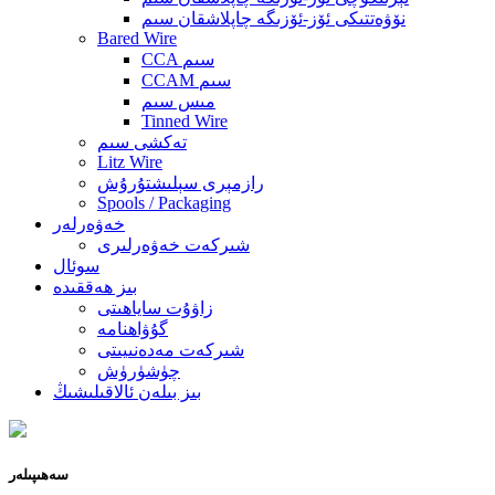
نۆۋەتتىكى ئۆز-ئۆزىگە چاپلاشقان سىم
Bared Wire
CCA سىم
CCAM سىم
مىس سىم
Tinned Wire
تەكشى سىم
Litz Wire
رازمېرى سېلىشتۇرۇش
Spools / Packaging
خەۋەرلەر
شىركەت خەۋەرلىرى
سوئال
بىز ھەققىدە
زاۋۇت ساياھىتى
گۇۋاھنامە
شىركەت مەدەنىيىتى
چۈشۈرۈش
بىز بىلەن ئالاقىلىشىڭ
سەھىپىلەر