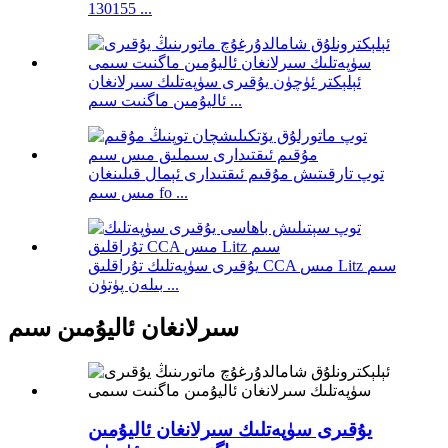
130155 ...
ئېلېكتر ئۈچۈن يۇقىرى سۈپەتلىك سىرلانغان
ئاليۇمىن ماگنىت سىم ...
توپ تارقىتىش مۇقىم ئىقتىدارى ئېمال قىلىنغان
مىس سىم fo ...
يۇقىرى سۈپەتلىك تۇراقلىق CCA مىس Litz سىم
بىلەن پۈتۈن ...
سىرلانغان ئاليۇمىن سىم
يۇقىرى سۈپەتلىك سىرلانغان ئاليۇمىن