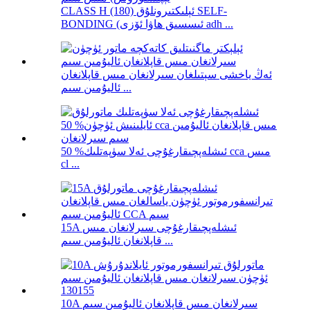
CLASS H (180) ئېلىكتىرونلۇق SELF-
BONDING (ئىسسىق ھاۋا ئۆزى adh ...
ئەڭ ياخشى سېتىلغان سىرلانغان مىس قاپلانغان
ئاليۇمىن سىم ...
ئىشلەپچىقارغۇچى ئەلا سۈپەتلىك% 50 cca مىس
cl ...
15A ئىشلەپچىقارغۇچى سىرلانغان مىس
قاپلانغان ئاليۇمىن سىم ...
10A سىرلانغان مىس قاپلانغان ئاليۇمىن سىم