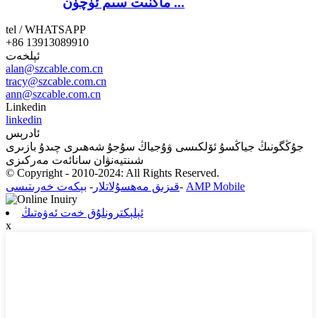
ماگنىت سىم ئۈچۈن ...
tel / WHATSAPP
+86 13913089910
ئېلخەت
alan@szcable.com.cn
tracy@szcable.com.cn
ann@szcable.com.cn
Linkedin
linkedin
ئادرېس
جۇڭگونىڭ جياڭسۇ ئۆلكىسى ۋۇجياڭ سۇجۇ شەھىرى چىدۇ بازىرى
شىنتيەنۋان سانائەت مەركىزى
© Copyright - 2010-2024: All Rights Reserved.
AMP Mobile
-
قىزىق مەھسۇلاتلار
-
بېكەت خەرىتىسى
ئېلېكترونلۇق خەت ئەۋەتىڭ
x