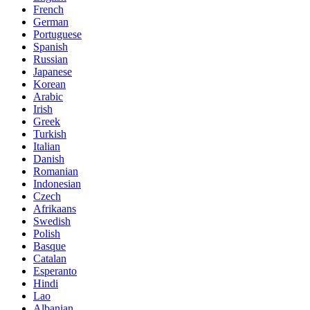
French
German
Portuguese
Spanish
Russian
Japanese
Korean
Arabic
Irish
Greek
Turkish
Italian
Danish
Romanian
Indonesian
Czech
Afrikaans
Swedish
Polish
Basque
Catalan
Esperanto
Hindi
Lao
Albanian