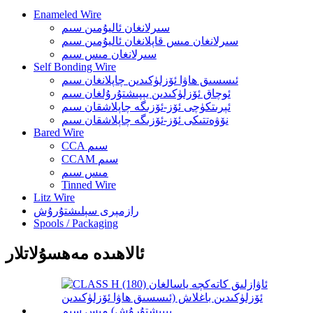
Enameled Wire
سىرلانغان ئاليۇمىن سىم
سىرلانغان مىس قاپلانغان ئاليۇمىن سىم
سىرلانغان مىس سىم
Self Bonding Wire
ئىسسىق ھاۋا ئۆزلۈكىدىن چاپلانغان سىم
ئوچاق ئۆزلۈكىدىن يېپىشتۇرۇلغان سىم
ئېرىتكۈچى ئۆز-ئۆزىگە چاپلاشقان سىم
نۆۋەتتىكى ئۆز-ئۆزىگە چاپلاشقان سىم
Bared Wire
CCA سىم
CCAM سىم
مىس سىم
Tinned Wire
Litz Wire
رازمېرى سېلىشتۇرۇش
Spools / Packaging
ئالاھىدە مەھسۇلاتلار