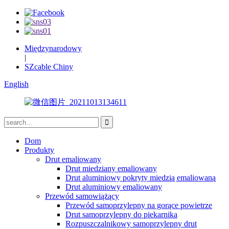
Międzynarodowy
|
SZcable Chiny
English
Dom
Produkty
Drut emaliowany
Drut miedziany emaliowany
Drut aluminiowy pokryty miedzią emaliowaną
Drut aluminiowy emaliowany
Przewód samowiążący
Przewód samoprzylepny na gorące powietrze
Drut samoprzylepny do piekarnika
Rozpuszczalnikowy samoprzylepny drut