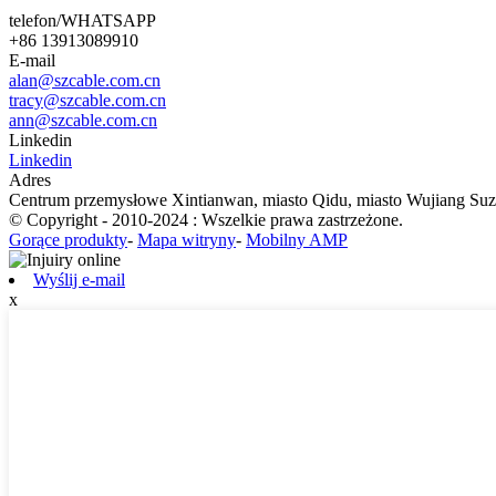
telefon/WHATSAPP
+86 13913089910
E-mail
alan@szcable.com.cn
tracy@szcable.com.cn
ann@szcable.com.cn
Linkedin
Linkedin
Adres
Centrum przemysłowe Xintianwan, miasto Qidu, miasto Wujiang Suz
© Copyright - 2010-2024 : Wszelkie prawa zastrzeżone.
Gorące produkty
-
Mapa witryny
-
Mobilny AMP
Wyślij e-mail
x