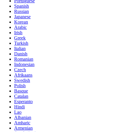
Portuguese
Spanish
Russian
Japanese
Korean
Arabic
Irish
Greek
Turkish
Italian
Danish
Romanian
Indonesian
Czech
Afrikaans
Swedish
Polish
Basque
Catalan
Esperanto
Hindi
Lao
Albanian
Amharic
Armenian