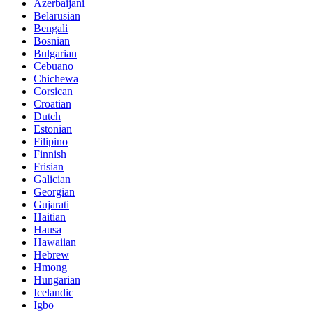
Azerbaijani
Belarusian
Bengali
Bosnian
Bulgarian
Cebuano
Chichewa
Corsican
Croatian
Dutch
Estonian
Filipino
Finnish
Frisian
Galician
Georgian
Gujarati
Haitian
Hausa
Hawaiian
Hebrew
Hmong
Hungarian
Icelandic
Igbo