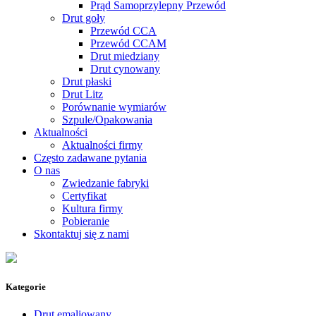
Prąd Samoprzylepny Przewód
Drut goły
Przewód CCA
Przewód CCAM
Drut miedziany
Drut cynowany
Drut płaski
Drut Litz
Porównanie wymiarów
Szpule/Opakowania
Aktualności
Aktualności firmy
Często zadawane pytania
O nas
Zwiedzanie fabryki
Certyfikat
Kultura firmy
Pobieranie
Skontaktuj się z nami
Kategorie
Drut emaliowany