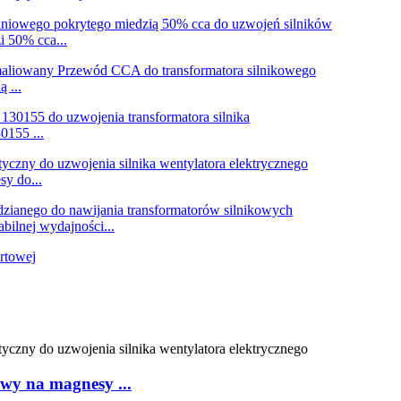
i 50% cca...
 ...
0155 ...
y do...
bilnej wydajności...
wy na magnesy ...