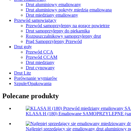
Drut aluminiowy emaliowany
Drut aluminiowy pokryty miedzią emaliowaną
Drut miedziany emaliowany
Przewód samowiążący
Przewód samoprzylepny na gorące powietrze
Drut samoprzylepny do piekarnika
Rozpuszczalnikowy samoprzylepny drut
Prąd Samoprzylepny Przewód
Drut goły
Przewód CCA
Przewód CCAM
Drut miedziany
Drut cynowany
Drut Litz
Porównanie wymiarów
Szpule/Opakowania
Polecane produkty
KLASA H (180) Emaliowane SAMOPRZYLEPNE (samoprz
Najlepiej sprzedający się emaliowany drut aluminiowy po