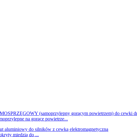
ylepne na gorące powietrze...
kryty miedzią do ...