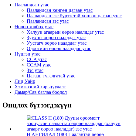
Пааландсан утас
Пааландсан хөнгөн цагаан утас
Пааландсан зэс бүрээстэй хөнгөн цагаан утас
Пааландсан зэс утас
Өөрөө холбох утас
Халуун агаарын өөрөө наалддаг утас
Зуухны өөрөө наалддаг утас
Уусгагч өөрөө наалддаг утас
Одоогийн өөрөө наалддаг утас
Нүцгэн утас
CCA утас
CCAM утас
Зэс утас
Цагаан тугалгатай утас
Лиц Уайр
Хэмжээний харьцуулалт
Дамар/Сав баглаа боодол
Онцлох бүтээгдэхүүн
H АНГИЛАЛ (180) Паалантай өөрөө