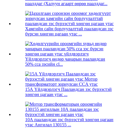
наалддаг (Халуун агаарт өөрөө наалддаг...
Хамгийн сайн борлуулалттай пааландсан зэс
бүрсэн хөнгөн цагаан утас ...
Үйлдвэрлэгч өндөр чанарын пааландсан
50% cca зэсийн cl...
15А Үйлдвэрлэгч Пааландсан зэс бүрээстэй
хөнгөн цагаан утас ...
10А пааландсан зэс бүрээстэй хөнгөн цагаан
утас Ангилал 130155 ...