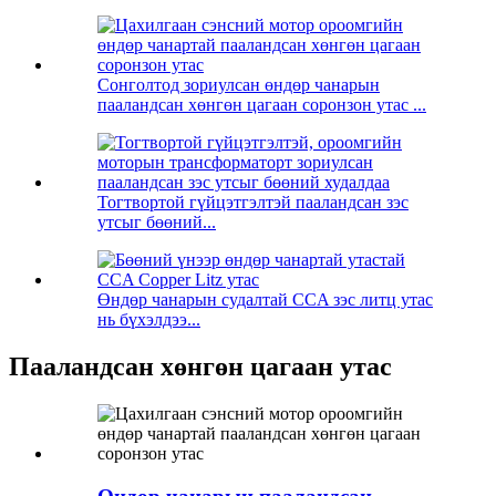
Сонголтод зориулсан өндөр чанарын
пааландсан хөнгөн цагаан соронзон утас ...
Тогтвортой гүйцэтгэлтэй пааландсан зэс
утсыг бөөний...
Өндөр чанарын судалтай CCA зэс литц утас
нь бүхэлдээ...
Пааландсан хөнгөн цагаан утас