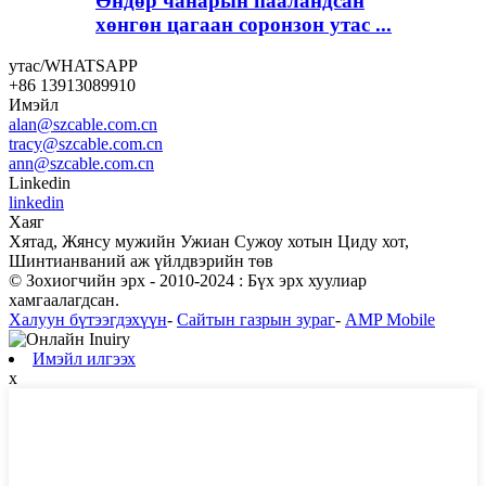
Өндөр чанарын пааландсан
хөнгөн цагаан соронзон утас ...
утас/WHATSAPP
+86 13913089910
Имэйл
alan@szcable.com.cn
tracy@szcable.com.cn
ann@szcable.com.cn
Linkedin
linkedin
Хаяг
Хятад, Жянсу мужийн Ужиан Сужоу хотын Циду хот,
Шинтианваний аж үйлдвэрийн төв
© Зохиогчийн эрх - 2010-2024 : Бүх эрх хуулиар
хамгаалагдсан.
Халуун бүтээгдэхүүн
-
Сайтын газрын зураг
-
AMP Mobile
Имэйл илгээх
x