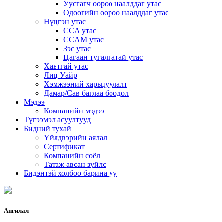
Уусгагч өөрөө наалддаг утас
Одоогийн өөрөө наалддаг утас
Нүцгэн утас
CCA утас
CCAM утас
Зэс утас
Цагаан тугалгатай утас
Хавтгай утас
Лиц Уайр
Хэмжээний харьцуулалт
Дамар/Сав баглаа боодол
Мэдээ
Компанийн мэдээ
Түгээмэл асуултууд
Бидний тухай
Үйлдвэрийн аялал
Сертификат
Компанийн соёл
Татаж авсан зүйлс
Бидэнтэй холбоо барина уу
Ангилал