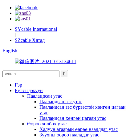
SYcable International
|
SZcable Хятад
English
Гэр
Бүтээгдэхүүн
Пааландсан утас
Пааландсан зэс утас
Пааландсан зэс бүрээстэй хөнгөн цагаан
утас
Пааландсан хөнгөн цагаан утас
Өөрөө холбох утас
Халуун агаарын өөрөө наалддаг утас
Зуухны өөрөө наалддаг утас