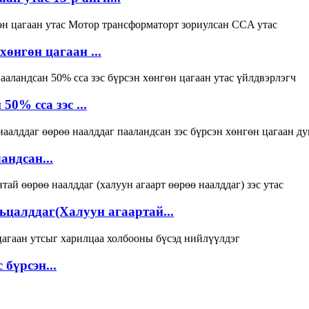
өнгөн цагаан ...
0% cca зэс ...
андсан...
цалддаг(Халуун агаартай...
бүрсэн...