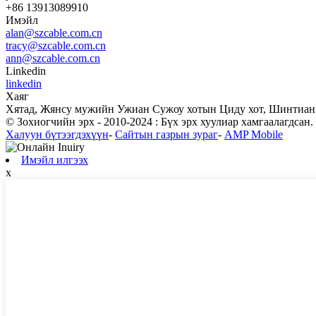
+86 13913089910
Имэйл
alan@szcable.com.cn
tracy@szcable.com.cn
ann@szcable.com.cn
Linkedin
linkedin
Хаяг
Хятад, Жянсу мужийн Ужиан Сужоу хотын Циду хот, Шинтиан
© Зохиогчийн эрх - 2010-2024 : Бүх эрх хуулиар хамгаалагдсан.
Халуун бүтээгдэхүүн
-
Сайтын газрын зураг
-
AMP Mobile
Имэйл илгээх
x