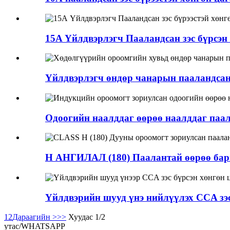
15A Үйлдвэрлэгч Пааландсан зэс бүрсэн х
Үйлдвэрлэгч өндөр чанарын пааландсан 5
Одоогийн наалддаг өөрөө наалддаг паал
H АНГИЛАЛ (180) Паалантай өөрөө барь
Үйлдвэрийн шууд үнэ нийлүүлэх CCA зэс 
1
2
Дараагийн >
>>
Хуудас 1/2
утас/WHATSAPP