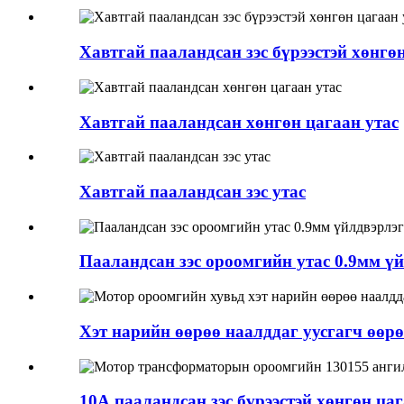
Хавтгай пааландсан зэс бүрээстэй хөнгө
Хавтгай пааландсан хөнгөн цагаан утас
Хавтгай пааландсан зэс утас
Пааландсан зэс ороомгийн утас 0.9мм үй
Хэт нарийн өөрөө наалддаг уусгагч өөрө
10А пааландсан зэс бүрээстэй хөнгөн цага