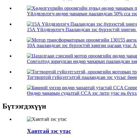
Үйлдвэрлэгч өндөр чанарын пааландсан 50% cca зэси
15А Үйлдвэрлэгч Пааландсан зэс бүрээстэй хөнгөн ц
10А пааландсан зэс бүрээстэй хөнгөн цагаан утас Ан
Сонголтод зориулсан өндөр чанарын пааландсан хөнг
Тогтвортой гүйцэтгэлтэй пааландсан зэс утсыг бөөн
Өндөр чанарын судалтай CCA зэс литц утас нь бүхэл
Бүтээгдэхүүн
Хавтгай зэс утас