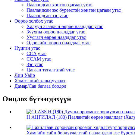
Пааландсан хөнгөн цагаан утас
Пааландсан зэс бүрээстэй хөнгөн цагаан утас
Пааландсан зэс утас
Өөрөө холбох утас
Халуун агаарын өөрөө наалддаг утас
Зуухны өөрөө наалддаг утас
Уусгагч өөрөө наалддаг утас
Одоогийн өөрөө наалддаг утас
Нүцгэн утас
CCA утас
CCAM утас
Зэс утас
Цагаан тугалгатай утас
Лиц Уайр
Хэмжээний харьцуулалт
Дамар/Сав баглаа боодол
Онцлох бүтээгдэхүүн
H АНГИЛАЛ (180) Паалантай өөрөө наалддаг (Халуун
Хамгийн сайн борлуулалттай пааландсан зэс бүрсэн 