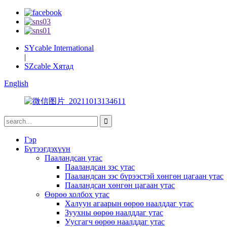
SYcable International
|
SZcable Хятад
English
Гэр
Бүтээгдэхүүн
Пааландсан утас
Пааландсан зэс утас
Пааландсан зэс бүрээстэй хөнгөн цагаан утас
Пааландсан хөнгөн цагаан утас
Өөрөө холбох утас
Халуун агаарын өөрөө наалддаг утас
Зуухны өөрөө наалддаг утас
Уусгагч өөрөө наалддаг утас