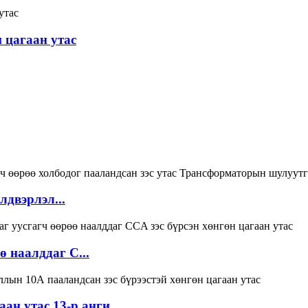
н цагаан утас
лдвэрлэл...
ө наалддаг C...
ан утас 13-р анги...