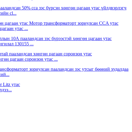
йн cl...
агаан утас ...
гилал 130155 ...
өн цагаан соронзон утас ...
ий...
дээ...