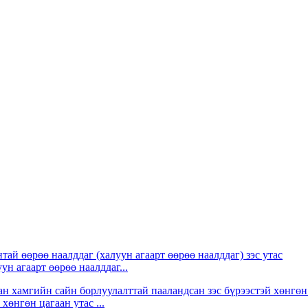
 агаарт өөрөө наалддаг...
хөнгөн цагаан утас ...