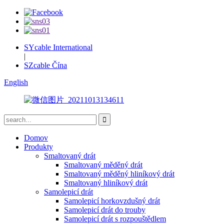
SYcable International
|
SZcable Čína
English
Domov
Produkty
Smaltovaný drát
Smaltovaný měděný drát
Smaltovaný měděný hliníkový drát
Smaltovaný hliníkový drát
Samolepicí drát
Samolepicí horkovzdušný drát
Samolepicí drát do trouby
Samolepicí drát s rozpouštědlem