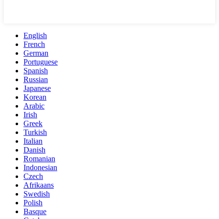
English
French
German
Portuguese
Spanish
Russian
Japanese
Korean
Arabic
Irish
Greek
Turkish
Italian
Danish
Romanian
Indonesian
Czech
Afrikaans
Swedish
Polish
Basque