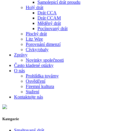
Samolepicí drát proudu
Holý drát
Drát CCA
Drát CCAM
Měděný drát
Pocínovaný drát
Plochý drát
Litz Wire
Porovnání dimenzí
Cívky/obaly
Zprávy
Novinky společnosti
Často kladené otázky
O nás
Prohlídka továrny
Osvědčení
Firemní kultura
Stažení
Kontaktujte nás
Kategorie
Smaltovaný drát