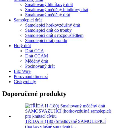
Smaltovaný hliníkový drát
Smaltovaný měděný hliníkový drát
Smaltovaný měděný drát
Samolepicí drát
Samolepicí horkovzdušný drát
Samolepicí drát do trouby
Samolepicí drát s rozpouštědlem
Samolepicí drát proudu
Holý drát
Drát CCA
Drát CCAM
Měděný drát
Pocínovaný drát
Litz Wire
Porovnání dimenzí
Cívky/obaly
Doporučené produkty
TŘÍDA H (180) Smaltované SAMOLEPICÍ
(horkovzdušné samolepicí...