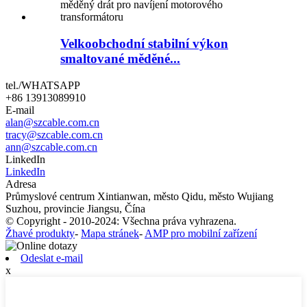
Velkoobchodní stabilní výkon
smaltované měděné...
tel./WHATSAPP
+86 13913089910
E-mail
alan@szcable.com.cn
tracy@szcable.com.cn
ann@szcable.com.cn
LinkedIn
LinkedIn
Adresa
Průmyslové centrum Xintianwan, město Qidu, město Wujiang
Suzhou, provincie Jiangsu, Čína
© Copyright - 2010-2024: Všechna práva vyhrazena.
Žhavé produkty
-
Mapa stránek
-
AMP pro mobilní zařízení
Odeslat e-mail
x