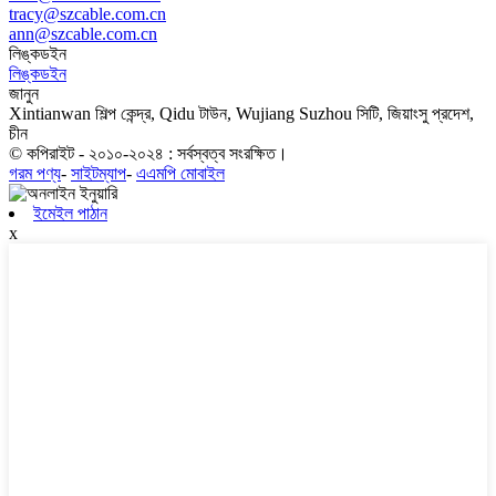
tracy@szcable.com.cn
ann@szcable.com.cn
লিঙ্কডইন
লিঙ্কডইন
জানুন
Xintianwan শিল্প কেন্দ্র, Qidu টাউন, Wujiang Suzhou সিটি, জিয়াংসু প্রদেশ,
চীন
© কপিরাইট - ২০১০-২০২৪ : সর্বস্বত্ব সংরক্ষিত।
গরম পণ্য
-
সাইটম্যাপ
-
এএমপি মোবাইল
ইমেইল পাঠান
x