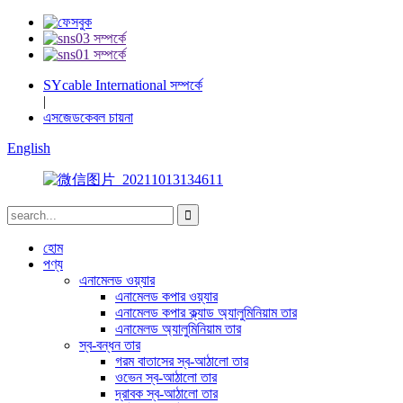
SYcable International সম্পর্কে
|
এসজেডকেবল চায়না
English
হোম
পণ্য
এনামেলড ওয়্যার
এনামেলড কপার ওয়্যার
এনামেলড কপার ক্ল্যাড অ্যালুমিনিয়াম তার
এনামেলড অ্যালুমিনিয়াম তার
স্ব-বন্ধন তার
গরম বাতাসের স্ব-আঠালো তার
ওভেন স্ব-আঠালো তার
দ্রাবক স্ব-আঠালো তার