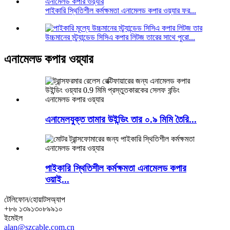
পাইকারি স্থিতিশীল কর্মক্ষমতা এনামেলড কপার ওয়্যার ফর...
উচ্চমানের স্ট্র্যান্ডেড সিসিএ কপার লিটজ তারের সাথে পুরো...
এনামেলড কপার ওয়্যার
এনামেলযুক্ত তামার উইন্ডিং তার ০.৯ মিমি তৈরি...
পাইকারি স্থিতিশীল কর্মক্ষমতা এনামেলড কপার
ওয়াই...
টেলিফোন/হোয়াটসঅ্যাপ
+৮৬ ১৩৯১৩০৮৯৯১০
ইমেইল
alan@szcable.com.cn