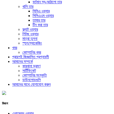
বর্তমান স্ব-আঠালো তার
খালি তার
সিসিএ ওয়্যার
সিসিএএম ওয়্যার
তামার তার
টিন করা তার
ফ্ল্যাট ওয়্যার
লিটজ ওয়্যার
মাত্রা তুলনা
স্পুল/প্যাকেজিং
খবর
কোম্পানির খবর
প্রায়শই জিজ্ঞাসিত প্রশ্নাবলী
আমাদের সম্পর্কে
কারখানা ভ্রমণ
সার্টিফিকেট
কোম্পানির সংস্কৃতি
ডাউনলোডগুলি
আমাদের সাথে যোগাযোগ করুন
বিভাগ
এনামেলড ওয়্যার