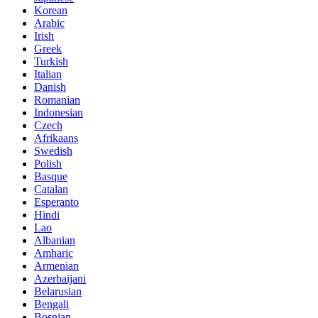
Korean
Arabic
Irish
Greek
Turkish
Italian
Danish
Romanian
Indonesian
Czech
Afrikaans
Swedish
Polish
Basque
Catalan
Esperanto
Hindi
Lao
Albanian
Amharic
Armenian
Azerbaijani
Belarusian
Bengali
Bosnian