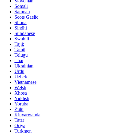
Slovenian
Somali
Samoan
Scots Gaelic
Shona
Sindhi
Sundanese
Swahili
Tajik
Tamil
Telugu
Thai
Ukrainian
Urdu
Uzbek
Vietnamese
Welsh
Xhosa
Yiddish
Yoruba
Zulu
Kinyarwanda
Tatar
Oriya
Turkmen