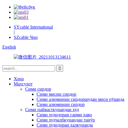
SYcable International
|
SZcable Чин
English
Хона
Маҳсулот
Сими сирдор
Сими мисии сирдор
Сими алюминии сирдоршудаи миси пӯшида
Сими алюминии сирдор
Сими пайвасткунандаи худ
Сими худидораи гарми ҳаво
Сими худчалбкунандаи танӯр
Сими худидораи ҳалкунанда