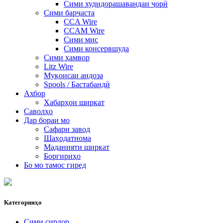
Сими худидорашавандаи ҷорӣ
Сими барҷаста
CCA Wire
CCAM Wire
Сими мис
Сими консервшуда
Сими ҳамвор
Litz Wire
Муқоисаи андоза
Spools / Бастабандӣ
Ахбор
Хабарҳои ширкат
Саволҳо
Дар бораи мо
Сафари завод
Шаҳодатнома
Маданияти ширкат
Боргириҳо
Бо мо тамос гиред
Категорияҳо
Сими сирдор