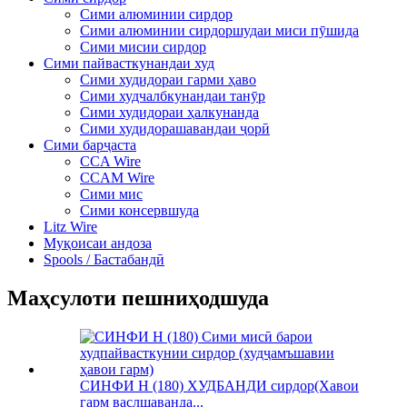
Сими алюминии сирдор
Сими алюминии сирдоршудаи миси пӯшида
Сими мисии сирдор
Сими пайвасткунандаи худ
Сими худидораи гарми ҳаво
Сими худчалбкунандаи танӯр
Сими худидораи ҳалкунанда
Сими худидорашавандаи ҷорӣ
Сими барҷаста
CCA Wire
CCAM Wire
Сими мис
Сими консервшуда
Litz Wire
Муқоисаи андоза
Spools / Бастабандӣ
Маҳсулоти пешниҳодшуда
СИНФИ H (180) ХУДБАНДИ сирдор(Хавои
гарм васлшаванда...