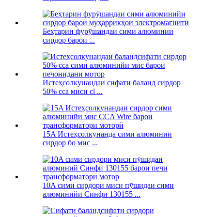
Беҳтарин фурӯшандаи сими алюминии
сирдор барои ...
Истеҳсолкунандаи сифати баланд сирдор
50% cca миси cl ...
15A Истеҳсолкунанда сими алюминии
сирдор бо мис ...
10A сими сирдори миси пӯшидаи сими
алюминийи Синфи 130155 ...