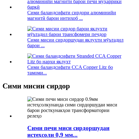
Сими баландсифати сирдори алюминийи
магнитӣ барои интихоб ...
Сими мисии сирдоршудаи яклухти мӯътадил
барои ...
Сими баландсифати CCA Copper Litz бо
тамоми...
Сими мисии сирдор
Сими печи миси сирдоршудаи
истеҳсоли 0,9 мм...