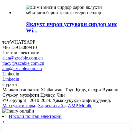
Яклухт иҷрои устувори сирдор мис
Wi...
тел/WHATSAPP
+86 13913089910
Почтаи электронӣ
alan@szcable.com.cn
tracy@szcable.com.cn
ann@szcable.com.cn
Linkedin
Linkedin
Суроға
Маркази саноатии Xintianwan, Таун Қиду, шаҳри Вужиан
Сучжоу, музофоти Цзянсу, Чин
© Copyright - 2010-2024: Ҳама ҳуқуқҳо ҳифз шудаанд.
Маҳсулоти гарм
-
Харитаи сайт
-
AMP Mobile
Ирсоли почтаи электронӣ
x