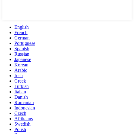
English
French
German
Portuguese
Spanish
Russian
Japanese
Korean
Arabic
Irish
Greek
Turkish
Italian
Danish
Romanian
Indonesian
Czech
Afrikaans
Swedish
Polish