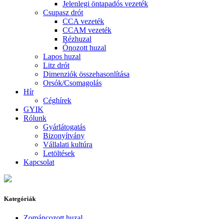
Jelenlegi öntapadós vezeték
Csupasz drót
CCA vezeték
CCAM vezeték
Rézhuzal
Ónozott huzal
Lapos huzal
Litz drót
Dimenziók összehasonlítása
Orsók/Csomagolás
Hír
Céghírek
GYIK
Rólunk
Gyárlátogatás
Bizonyítvány
Vállalati kultúra
Letöltések
Kapcsolat
Kategóriák
Zománcozott huzal