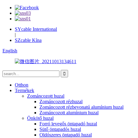
SYcable International
|
SZcable Kína
English
Otthon
Termékek
Zománcozott huzal
Zománcozott rézhuzal
Zománcozott rézbevonatú alumínium huzal
Zománcozott alumínium huzal
Önkötő huzal
Forró levegős öntapadó huzal
Sütő öntapadós huzal
Oldószeres öntapadó huzal