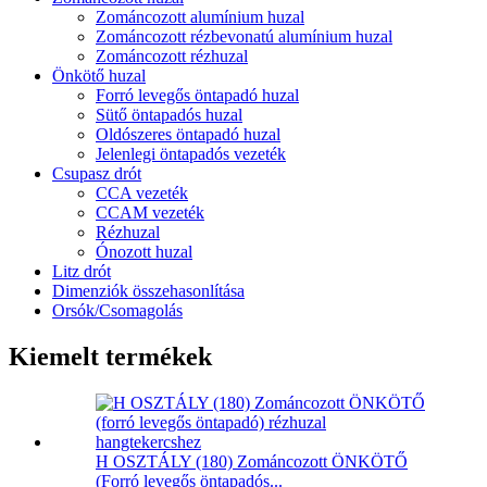
Zománcozott alumínium huzal
Zománcozott rézbevonatú alumínium huzal
Zománcozott rézhuzal
Önkötő huzal
Forró levegős öntapadó huzal
Sütő öntapadós huzal
Oldószeres öntapadó huzal
Jelenlegi öntapadós vezeték
Csupasz drót
CCA vezeték
CCAM vezeték
Rézhuzal
Ónozott huzal
Litz drót
Dimenziók összehasonlítása
Orsók/Csomagolás
Kiemelt termékek
H OSZTÁLY (180) Zománcozott ÖNKÖTŐ
(Forró levegős öntapadós...