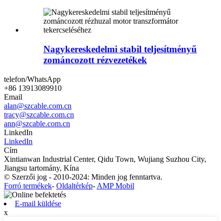
Nagykereskedelmi stabil teljesítményű
zománcozott rézvezetékek
telefon/WhatsApp
+86 13913089910
Email
alan@szcable.com.cn
tracy@szcable.com.cn
ann@szcable.com.cn
LinkedIn
LinkedIn
Cím
Xintianwan Industrial Center, Qidu Town, Wujiang Suzhou City,
Jiangsu tartomány, Kína
© Szerzői jog - 2010-2024: Minden jog fenntartva.
Forró termékek
-
Oldaltérkép
-
AMP Mobil
E-mail küldése
x