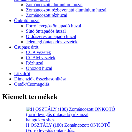
Zománcozott alumínium huzal
Zománcozott rézbevonatú alumínium huzal
Zománcozott rézhuzal
Önkötő huzal
Forró levegős öntapadó huzal
Sütő öntapadós huzal
Oldószeres öntapadó huzal
Jelenlegi öntapadós vezeték
Csupasz drót
CCA vezeték
CCAM vezeték
Rézhuzal
Ónozott huzal
Litz drót
Dimenziók összehasonlítása
Orsók/Csomagolás
Kiemelt termékek
H OSZTÁLY (180) Zománcozott ÖNKÖTŐ
(Forró levegős öntapadós...