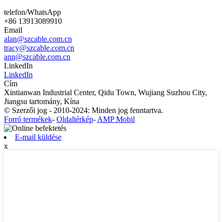
telefon/WhatsApp
+86 13913089910
Email
alan@szcable.com.cn
tracy@szcable.com.cn
ann@szcable.com.cn
LinkedIn
LinkedIn
Cím
Xintianwan Industrial Center, Qidu Town, Wujiang Suzhou City,
Jiangsu tartomány, Kína
© Szerzői jog - 2010-2024: Minden jog fenntartva.
Forró termékek
-
Oldaltérkép
-
AMP Mobil
E-mail küldése
x