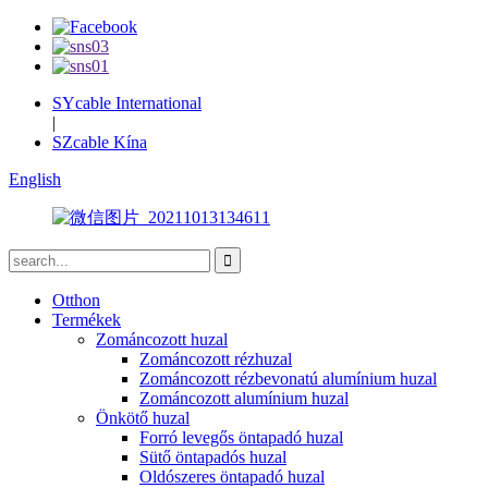
SYcable International
|
SZcable Kína
English
Otthon
Termékek
Zománcozott huzal
Zománcozott rézhuzal
Zománcozott rézbevonatú alumínium huzal
Zománcozott alumínium huzal
Önkötő huzal
Forró levegős öntapadó huzal
Sütő öntapadós huzal
Oldószeres öntapadó huzal