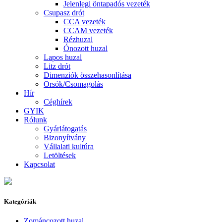
Jelenlegi öntapadós vezeték
Csupasz drót
CCA vezeték
CCAM vezeték
Rézhuzal
Ónozott huzal
Lapos huzal
Litz drót
Dimenziók összehasonlítása
Orsók/Csomagolás
Hír
Céghírek
GYIK
Rólunk
Gyárlátogatás
Bizonyítvány
Vállalati kultúra
Letöltések
Kapcsolat
Kategóriák
Zománcozott huzal