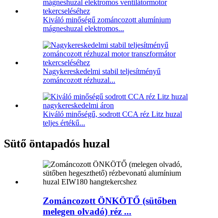
Kiváló minőségű zománcozott alumínium
mágneshuzal elektromos...
Nagykereskedelmi stabil teljesítményű
zománcozott rézhuzal...
Kiváló minőségű, sodrott CCA réz Litz huzal
teljes értékű...
Sütő öntapadós huzal
Zománcozott ÖNKÖTŐ (sütőben
melegen olvadó) réz ...