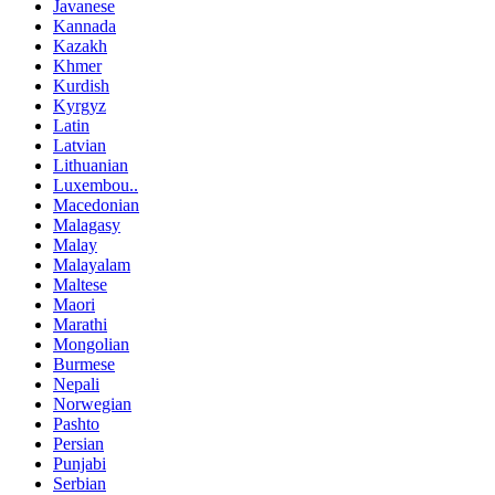
Javanese
Kannada
Kazakh
Khmer
Kurdish
Kyrgyz
Latin
Latvian
Lithuanian
Luxembou..
Macedonian
Malagasy
Malay
Malayalam
Maltese
Maori
Marathi
Mongolian
Burmese
Nepali
Norwegian
Pashto
Persian
Punjabi
Serbian