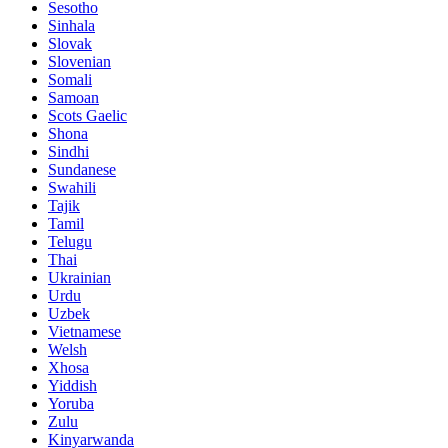
Sesotho
Sinhala
Slovak
Slovenian
Somali
Samoan
Scots Gaelic
Shona
Sindhi
Sundanese
Swahili
Tajik
Tamil
Telugu
Thai
Ukrainian
Urdu
Uzbek
Vietnamese
Welsh
Xhosa
Yiddish
Yoruba
Zulu
Kinyarwanda