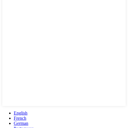
English
French
German