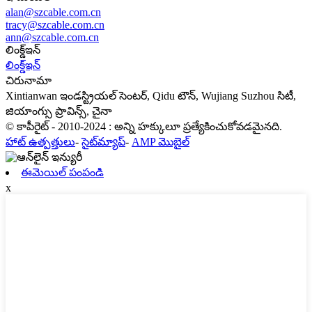
alan@szcable.com.cn
tracy@szcable.com.cn
ann@szcable.com.cn
లింక్డ్ఇన్
లింక్డ్ఇన్
చిరునామా
Xintianwan ఇండస్ట్రియల్ సెంటర్, Qidu టౌన్, Wujiang Suzhou సిటీ,
జియాంగ్సు ప్రావిన్స్, చైనా
© కాపీరైట్ - 2010-2024 : అన్ని హక్కులూ ప్రత్యేకించుకోవడమైనది.
హాట్ ఉత్పత్తులు
-
సైట్‌మ్యాప్
-
AMP మొబైల్
ఈమెయిల్ పంపండి
x