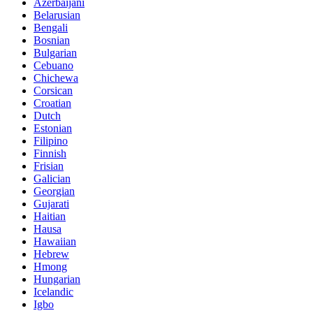
Azerbaijani
Belarusian
Bengali
Bosnian
Bulgarian
Cebuano
Chichewa
Corsican
Croatian
Dutch
Estonian
Filipino
Finnish
Frisian
Galician
Georgian
Gujarati
Haitian
Hausa
Hawaiian
Hebrew
Hmong
Hungarian
Icelandic
Igbo