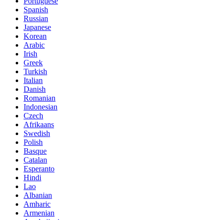
Portuguese
Spanish
Russian
Japanese
Korean
Arabic
Irish
Greek
Turkish
Italian
Danish
Romanian
Indonesian
Czech
Afrikaans
Swedish
Polish
Basque
Catalan
Esperanto
Hindi
Lao
Albanian
Amharic
Armenian