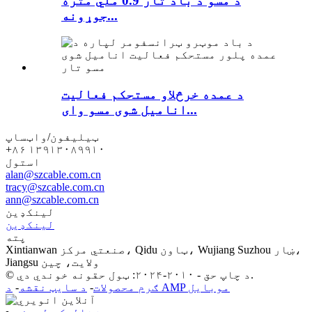
د مسو د باد تار 0.9 ملي متره
جوړونه...
د عمده خرڅلاو مستحکم فعالیت
انامیل شوی مسو وای...
ټیلیفون/واټساپ
+۸۶ ۱۳۹۱۳۰۸۹۹۱۰
استول
alan@szcable.com.cn
tracy@szcable.com.cn
ann@szcable.com.cn
لینکډین
لینکډین
پته
Xintianwan صنعتي مرکز، Qidu ټاون، Wujiang Suzhou ښار،
Jiangsu ولايت، چين
© د چاپ حق - ۲۰۱۰-۲۰۲۴: ټول حقونه خوندي دي.
د AMP موبایل
ګرم محصولات
-
د سایټ نقشه
-