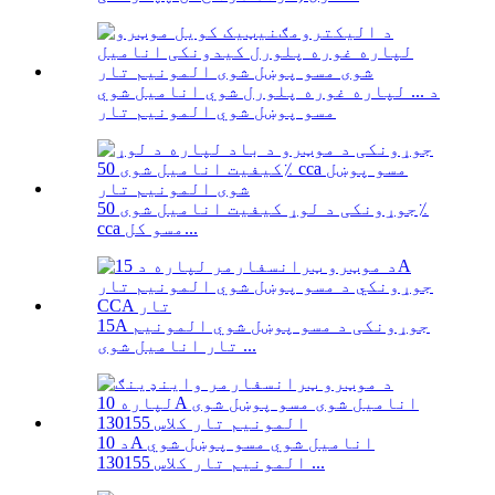
د ... لپاره غوره پلورل شوي انامیل شوي
مسو پوښل شوي المونیم تار
جوړونکی د لوړ کیفیت انامیل شوی 50٪
cca مسو کل...
15A جوړونکی د مسو پوښل شوي المونیم
تار انامیل شوی ...
د 10A انامیل شوي مسو پوښل شوي
المونیم تار کلاس 130155 ...