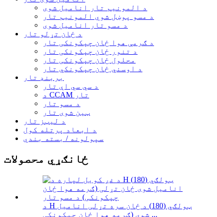
د المونیم تار انامیل شوی
د مسو پوښل شوي المونیم تار
د مسو تار انامیل شوی
د ځان تړلو تار
د ګرمې هوا ځان چپکونکی تار
د تنور ځان چپکونکی تار
محلول ځان چپکونکی تار
د اوسني ځان چپکونکي تار
بربنډ تار
د سي سي اې تار
د CCAM تار
د مسو تار
ټین شوی تار
د لیټز تار
د ابعاد پرتله کول
سپولونه / بسته بندي
ځانګړي محصولات
د H ټولګي (180) د ځان سره تړلی انامیل
شوی (ګرمه هوا ځان چپکونکی ...