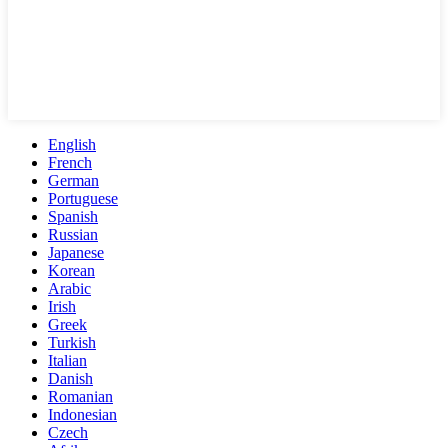
English
French
German
Portuguese
Spanish
Russian
Japanese
Korean
Arabic
Irish
Greek
Turkish
Italian
Danish
Romanian
Indonesian
Czech