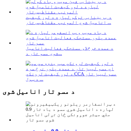
د بریښنایی توکو لپاره د لوړ کیفیت
انامیل شوي المونیم مقناطیس تار ...
د عمده خرڅلاو مستحکم فعالیت انامیل
شوی مسو تار د...
د لوړ کیفیت لرونکي CCA مسو لیټز تار
د ټول ...
د مسو تار انامیل شوی