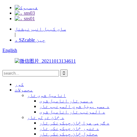
سای کیبل انټرنیشنل
|
د SZcable چین
English
کور
محصولات
انامیل شوی تار
د مسو تار انامیل شوی
د مسو پوښل شوي المونیم تار
د المونیم تار انامیل شوی
د ځان تړلو تار
د ګرمې هوا ځان چپکونکی تار
د تنور ځان چپکونکی تار
محلول ځان چپکونکی تار