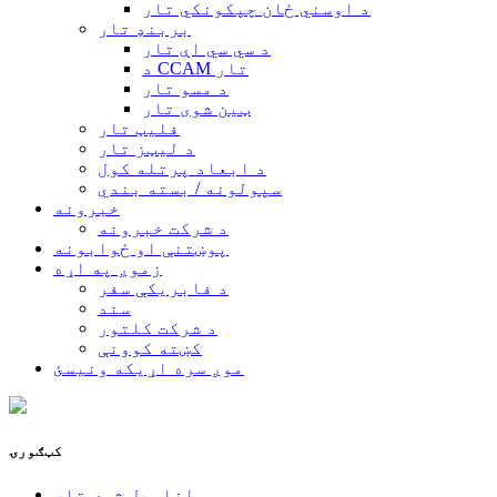
د اوسني ځان چپکونکي تار
بربنډ تار
د سي سي اې تار
د CCAM تار
د مسو تار
ټین شوی تار
فلیټ تار
د لیټز تار
د ابعاد پرتله کول
سپولونه / بسته بندي
خبرونه
د شرکت خبرونه
پوښتنې او ځوابونه
زموږ په اړه
د فابریکې سفر
سند
د شرکت کلتور
کښته کوونې
موږ سره اړیکه ونیسئ
کټګورۍ
انامیل شوی تار