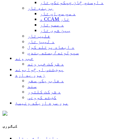
د اوسني ځان چپکونکي تار
بربنډ تار
د سي سي اې تار
د CCAM تار
د مسو تار
ټین شوی تار
فلیټ تار
د لیټز تار
د ابعاد پرتله کول
سپولونه / بسته بندي
خبرونه
د شرکت خبرونه
پوښتنې او ځوابونه
زموږ په اړه
د فابریکې سفر
سند
د شرکت کلتور
کښته کوونې
موږ سره اړیکه ونیسئ
کټګورۍ
د انامیل شوي تار