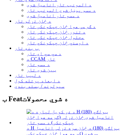
د المونیم تار انامیل شوی
د مسو پوښل شوي المونیم تار
د مسو تار انامیل شوی
د ځان تړلو تار
د ګرمې هوا ځان چپکونکی تار
د تنور ځان چپکونکی تار
محلول ځان چپکونکی تار
د اوسني ځان چپکونکي تار
بربنډ تار
د سي سي اې تار
د CCAM تار
د مسو تار
ټین شوی تار
د لیټز تار
د ابعاد پرتله کول
سپولونه / بسته بندي
ب Featه شوي محصولات
د H ټولګي (180) د ځان سره تړلی انامیل
شوی (ګرمه هوا ځان چپکونکی ...