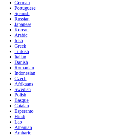
German
Portuguese
Spanish
Russian
Japanese
Korean
Arabic
Irish
Greek
Turkish
Italian
Danish
Romanian
Indonesian
Czech
Afrikaans
Swedish
Polish
Basque
Catalan
Esperanto
Hindi
Lao
Albanian
Amharic