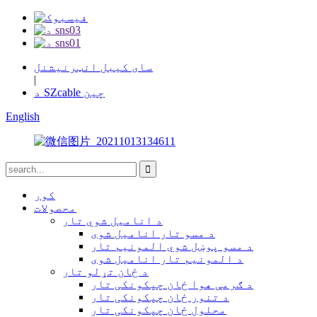
سای کیبل انټرنیشنل
|
د SZcable چین
English
کور
محصولات
د انامیل شوي تار
د مسو تار انامیل شوی
د مسو پوښل شوي المونیم تار
د المونیم تار انامیل شوی
د ځان تړلو تار
د ګرمې هوا ځان چپکونکی تار
د تنور ځان چپکونکی تار
محلول ځان چپکونکی تار