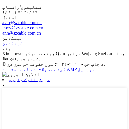
ټیلیفون/واټساپ
+۸۶ ۱۳۹۱۳۰۸۹۹۱۰
استول
alan@szcable.com.cn
tracy@szcable.com.cn
ann@szcable.com.cn
لینکډین
لینکډین
پته
Xintianwan صنعتي مرکز، Qidu ټاون، Wujiang Suzhou ښار،
Jiangsu ولايت، چين
© د چاپ حق - ۲۰۱۰-۲۰۲۴: ټول حقونه خوندي دي.
د AMP موبایل
ګرم محصولات
-
د سایټ نقشه
-
برېښنالیک ولېږئ
x