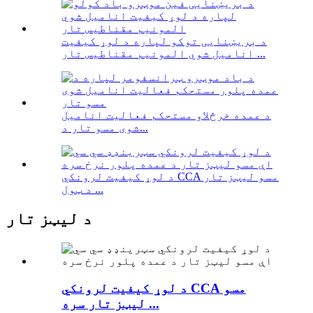
د بریښنایی توکو لپاره د لوړ کیفیت
انامیل شوي المونیم مقناطیس تار ...
د عمده خرڅلاو مستحکم فعالیت انامیل
شوی مسو تار د...
د لوړ کیفیت لرونکي CCA مسو لیټز تار
د ټول ...
د لیټز تار
د لوړ کیفیت لرونکي CCA مسو
لیټز تار سره ...