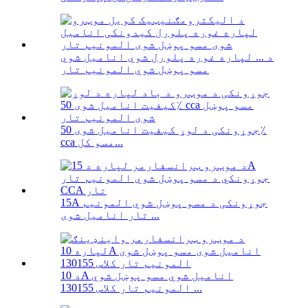
د ... لپاره غوره پلورل شوي انامیل شوي
مسو پوښل شوي المونیم تار
جوړونکی د لوړ کیفیت انامیل شوی 50٪
cca مسو کل...
15A جوړونکی د مسو پوښل شوي المونیم
تار انامیل شوی ...
د 10A انامیل شوي مسو پوښل شوي
المونیم تار کلاس 130155 ...