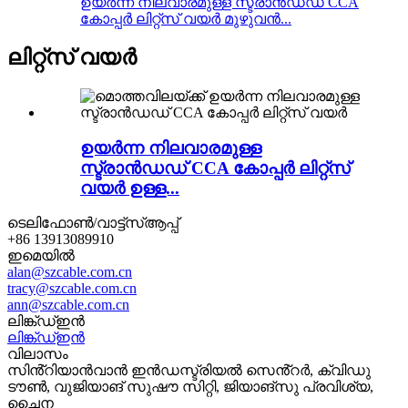
ഉയർന്ന നിലവാരമുള്ള സ്ട്രാൻഡഡ് CCA
കോപ്പർ ലിറ്റ്സ് വയർ മുഴുവൻ...
ലിറ്റ്സ് വയർ
ഉയർന്ന നിലവാരമുള്ള
സ്ട്രാൻഡഡ് CCA കോപ്പർ ലിറ്റ്സ്
വയർ ഉള്ള...
ടെലിഫോൺ/വാട്ട്‌സ്ആപ്പ്
+86 13913089910
ഇമെയിൽ
alan@szcable.com.cn
tracy@szcable.com.cn
ann@szcable.com.cn
ലിങ്ക്ഡ്ഇൻ
ലിങ്ക്ഡ്ഇൻ
വിലാസം
സിൻ്റിയാൻവാൻ ഇൻഡസ്ട്രിയൽ സെൻ്റർ, ക്വിഡു
ടൗൺ, വുജിയാങ് സുഷൗ സിറ്റി, ജിയാങ്‌സു പ്രവിശ്യ,
ചൈന