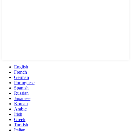
English
French
German
Portuguese
Spanish
Russian
Japanese
Korean
Arabic
Irish
Greek
Turkish
Italian