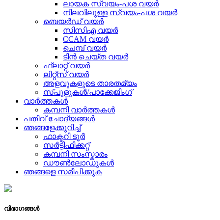
ലായക സ്വയം-പശ വയർ
നിലവിലുള്ള സ്വയം-പശ വയർ
ബെയർഡ് വയർ
സിസിഎ വയർ
CCAM വയർ
ചെമ്പ് വയർ
ടിൻ ചെയ്ത വയർ
ഫ്ലാറ്റ് വയർ
ലിറ്റ്സ് വയർ
അളവുകളുടെ താരതമ്യം
സ്പൂളുകൾ/പാക്കേജിംഗ്
വാർത്തകൾ
കമ്പനി വാർത്തകൾ
പതിവ് ചോദ്യങ്ങൾ
ഞങ്ങളേക്കുറിച്ച്
ഫാക്ടറി ടൂർ
സർട്ടിഫിക്കറ്റ്
കമ്പനി സംസ്കാരം
ഡൗണ്‍ലോഡുകൾ
ഞങ്ങളെ സമീപിക്കുക
വിഭാഗങ്ങൾ