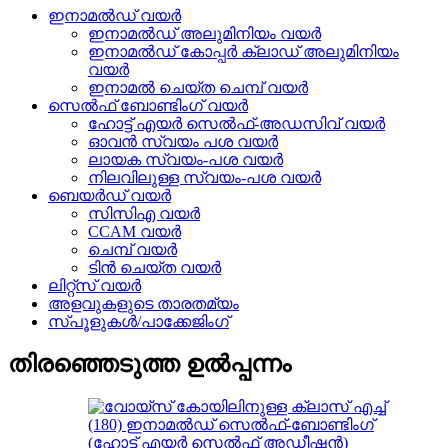
ഇനാമൽഡ് വയർ
ഇനാമൽഡ് അലുമിനിയം വയർ
ഇനാമൽഡ് കോപ്പർ ക്ലാഡ് അലുമിനിയം
വയർ
ഇനാമൽ ചെയ്ത ചെമ്പ് വയർ
സെൽഫ് ബോണ്ടിംഗ് വയർ
ഹോട്ട് എയർ സെൽഫ്-അഡസിവ് വയർ
ഓവൻ സ്വയം പശ വയർ
ലായക സ്വയം-പശ വയർ
നിലവിലുള്ള സ്വയം-പശ വയർ
ബെയർഡ് വയർ
സിസിഎ വയർ
CCAM വയർ
ചെമ്പ് വയർ
ടിൻ ചെയ്ത വയർ
ലിറ്റ്സ് വയർ
അളവുകളുടെ താരതമ്യം
സ്പൂളുകൾ/പാക്കേജിംഗ്
തിരഞ്ഞെടുത്ത ഉൽപ്പന്നം