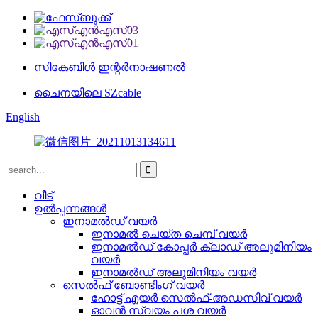
സികേബിൾ ഇന്റർനാഷണൽ
|
ചൈനയിലെ SZcable
English
വീട്
ഉൽപ്പന്നങ്ങൾ
ഇനാമൽഡ് വയർ
ഇനാമൽ ചെയ്ത ചെമ്പ് വയർ
ഇനാമൽഡ് കോപ്പർ ക്ലാഡ് അലുമിനിയം
വയർ
ഇനാമൽഡ് അലുമിനിയം വയർ
സെൽഫ് ബോണ്ടിംഗ് വയർ
ഹോട്ട് എയർ സെൽഫ്-അഡസിവ് വയർ
ഓവൻ സ്വയം പശ വയർ