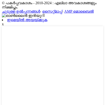
© പകർപ്പവകാശം - 2010-2024 : എല്ലാ അവകാശങ്ങളും
നിക്ഷിപ്തം.
ചൂടുള്ള ഉൽപ്പന്നങ്ങൾ
-
സൈറ്റ്മാപ്പ്
-
AMP മൊബൈൽ
ഇമെയിൽ അയയ്ക്കുക
x