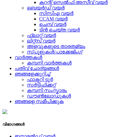
കറന്റ് സെൽഫ്-അസീവ് വയർ
ബെയർഡ് വയർ
സിസിഎ വയർ
CCAM വയർ
ചെമ്പ് വയർ
ടിൻ ചെയ്ത വയർ
ഫ്ലാറ്റ് വയർ
ലിറ്റ്സ് വയർ
അളവുകളുടെ താരതമ്യം
സ്പൂളുകൾ/പാക്കേജിംഗ്
വാർത്തകൾ
കമ്പനി വാർത്തകൾ
പതിവ് ചോദ്യങ്ങൾ
ഞങ്ങളേക്കുറിച്ച്
ഫാക്ടറി ടൂർ
സർട്ടിഫിക്കറ്റ്
കമ്പനി സംസ്കാരം
ഡൗണ്‍ലോഡുകൾ
ഞങ്ങളെ സമീപിക്കുക
വിഭാഗങ്ങൾ
ഇനാമൽഡ് വയർ