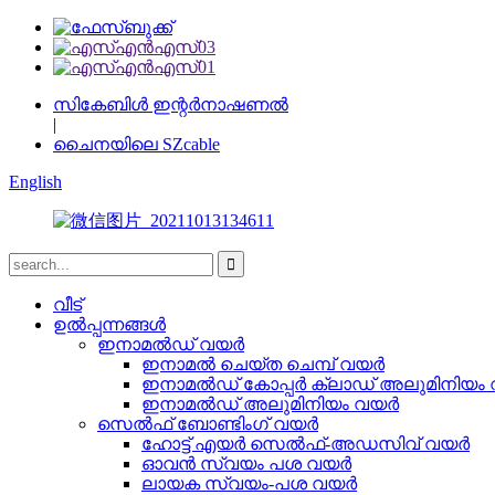
സികേബിൾ ഇന്റർനാഷണൽ
|
ചൈനയിലെ SZcable
English
വീട്
ഉൽപ്പന്നങ്ങൾ
ഇനാമൽഡ് വയർ
ഇനാമൽ ചെയ്ത ചെമ്പ് വയർ
ഇനാമൽഡ് കോപ്പർ ക്ലാഡ് അലുമിനിയം
ഇനാമൽഡ് അലുമിനിയം വയർ
സെൽഫ് ബോണ്ടിംഗ് വയർ
ഹോട്ട് എയർ സെൽഫ്-അഡസിവ് വയർ
ഓവൻ സ്വയം പശ വയർ
ലായക സ്വയം-പശ വയർ