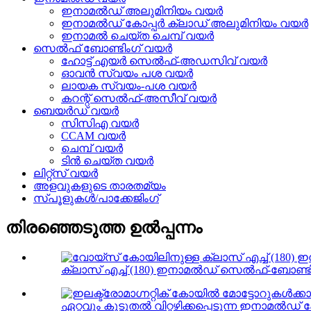
ഇനാമൽഡ് അലുമിനിയം വയർ
ഇനാമൽഡ് കോപ്പർ ക്ലാഡ് അലുമിനിയം വയർ
ഇനാമൽ ചെയ്ത ചെമ്പ് വയർ
സെൽഫ് ബോണ്ടിംഗ് വയർ
ഹോട്ട് എയർ സെൽഫ്-അഡസിവ് വയർ
ഓവൻ സ്വയം പശ വയർ
ലായക സ്വയം-പശ വയർ
കറന്റ് സെൽഫ്-അസീവ് വയർ
ബെയർഡ് വയർ
സിസിഎ വയർ
CCAM വയർ
ചെമ്പ് വയർ
ടിൻ ചെയ്ത വയർ
ലിറ്റ്സ് വയർ
അളവുകളുടെ താരതമ്യം
സ്പൂളുകൾ/പാക്കേജിംഗ്
തിരഞ്ഞെടുത്ത ഉൽപ്പന്നം
ക്ലാസ് എച്ച് (180) ഇനാമൽഡ് സെൽഫ്-ബോണ്ടിം
ഏറ്റവും കൂടുതൽ വിറ്റഴിക്കപ്പെടുന്ന ഇനാമൽഡ്