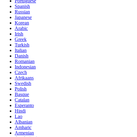
Portuguese
Spanish
Russian
Japanese
Korean
Arabic
Irish
Greek
Turkish
Italian
Danish
Romanian
Indonesian
Czech
Afrikaans
Swedish
Polish
Basque
Catalan
Esperanto
Hindi
Lao
Albanian
Amharic
Armenian