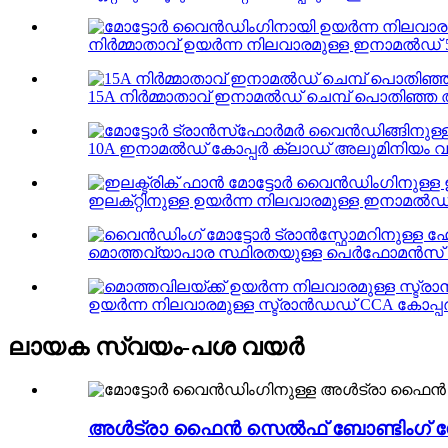
നിർമ്മാതാവ് ഉയർന്ന നിലവാരമുള്ള ഇനാമൽഡ് 50
15A നിർമ്മാതാവ് ഇനാമൽഡ് ചെമ്പ് പൊതിഞ്ഞ 
10A ഇനാമൽഡ് കോപ്പർ ക്ലാഡ് അലുമിനിയം വയർ
ഇലക്‌റ്റിനുള്ള ഉയർന്ന നിലവാരമുള്ള ഇനാമൽഡ് 
മൊത്തവ്യാപാര സ്ഥിരതയുള്ള പെർഫോമൻസ് 
ഉയർന്ന നിലവാരമുള്ള സ്ട്രാൻഡഡ് CCA കോപ്പർ 
ലായക സ്വയം-പശ വയർ
അൾട്രാ ഫൈൻ സെൽഫ് ബോണ്ടിംഗ് സോ