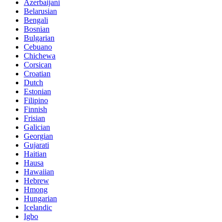
Azerbaijani
Belarusian
Bengali
Bosnian
Bulgarian
Cebuano
Chichewa
Corsican
Croatian
Dutch
Estonian
Filipino
Finnish
Frisian
Galician
Georgian
Gujarati
Haitian
Hausa
Hawaiian
Hebrew
Hmong
Hungarian
Icelandic
Igbo