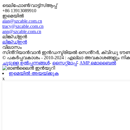
ടെലിഫോൺ/വാട്ട്‌സ്ആപ്പ്
+86 13913089910
ഇമെയിൽ
alan@szcable.com.cn
tracy@szcable.com.cn
ann@szcable.com.cn
ലിങ്ക്ഡ്ഇൻ
ലിങ്ക്ഡ്ഇൻ
വിലാസം
സിൻ്റിയാൻവാൻ ഇൻഡസ്ട്രിയൽ സെൻ്റർ, ക്വിഡു ടൗൺ, വ
© പകർപ്പവകാശം - 2010-2024 : എല്ലാ അവകാശങ്ങളും നിക്ഷി
ചൂടുള്ള ഉൽപ്പന്നങ്ങൾ
-
സൈറ്റ്മാപ്പ്
-
AMP മൊബൈൽ
ഇമെയിൽ അയയ്ക്കുക
x