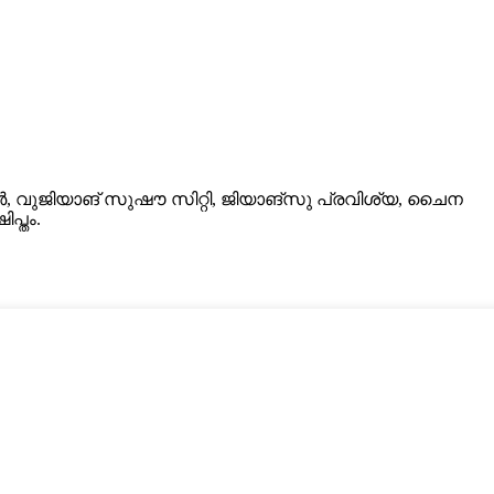
ുജിയാങ് സുഷൗ സിറ്റി, ജിയാങ്‌സു പ്രവിശ്യ, ചൈന
പ്തം.