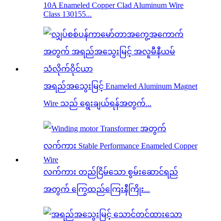
10A Enameled Copper Clad Aluminum Wire
Class 130155...
အရည်အသွေးမြင့် Enameled Aluminum Magnet
Wire သည် ရွေးချယ်ရန်အတွက်...
လက်ကား တည်ငြိမ်သော စွမ်းဆောင်ရည်
အတွက် ကြွေထည်ကြေးနီကြိုး...