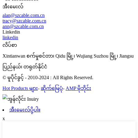
အီးမေးလ်
alan@szcable.com.cn
tracy@szcable.com.cn
ann@szcable.com.cn
Linkedin
linkedin
လိပ်စာ
Xintianwan စက်မှုစင်တာ၊ Qidu မြို့၊ Wujiang Suzhou မြို့၊ Jiangsu
ပြည်နယ်၊ တရုတ်နိုင်ငံ
© မူပိုင်ခွင့် - 2010-2024 : All Rights Reserved.
Hot Products များ
-
ဆိုက်မြေပုံ
-
AMP မိုဘိုင်း
အီးမေးလ်ပို့ပါ။
x