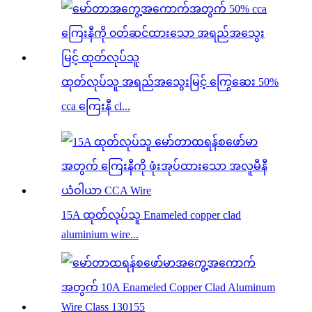
ထုတ်လုပ်သူ အရည်အသွေးမြင့် ကြွေဆေး 50%
cca ကြေးနီ cl...
15A ထုတ်လုပ်သူ Enameled copper clad
aluminium wire...