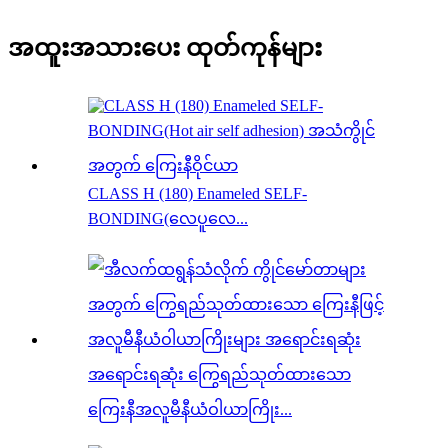
အထူးအသားပေး ထုတ်ကုန်များ
CLASS H (180) Enameled SELF-
BONDING(လေပူလေ...
အရောင်းရဆုံး ကြွေရည်သုတ်ထားသော
ကြေးနီအလူမီနီယံဝါယာကြိုး...