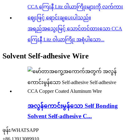
အရည်အသွေးမြင့် သောင်တင်ထားသော CCA
ကြေးနီ Litz ဝါယာကြိုး အစုံပါသော...
Solvent Self-adhesive Wire
အလွန်ကောင်းမွန်သော Self Bonding
Solvent Self-adhesive C...
ဖုန်း/WHATSAPP
+86 13913089910