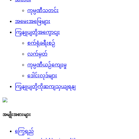
ကုမ္ပဏီသတင်း
အမေးအဖြေများ
ကြှနျုပျတို့အကွောငျး
စက်ရုံခရီးစဉ်
လက်မှတ်
ကုမ္ပဏီယဉ်ကျေးမှု
ဒေါင်းလုဒ်များ
ကြှနျုပျတို့ကိုဆကျသှယျရနျ
အမျိုးအစားများ
ကြွေရည်