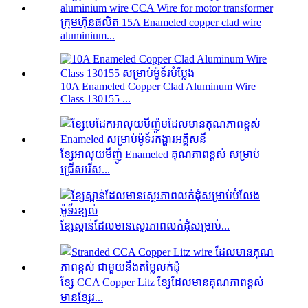
ក្រុមហ៊ុនផលិត 15A Enameled copper clad wire
aluminium...
10A Enameled Copper Clad Aluminum Wire
Class 130155 ...
ខ្សែអាលុយមីញ៉ូ Enameled គុណភាពខ្ពស់ សម្រាប់
ជ្រើសរើស...
ខ្សែស្ពាន់ដែលមានស្ថេរភាពលក់ដុំសម្រាប់...
ខ្សែ CCA Copper Litz ខ្សែដែលមានគុណភាពខ្ពស់
មានខ្សែរ...