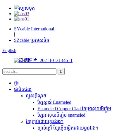
SYcable International
|
SZcable ប្រទេសចិន
English
ផ្ទះ
ផលិតផល
លួសអ៊ីណុក
ខ្សែស្ពាន់ Enameled
Enameled Copper Clad ខ្សែអាលុយមីញ៉ូម
ខ្សែអាលុយមីញ៉ូម enameled
ខ្សែភ្ជាប់ដោយខ្លួនឯង។
ខ្យល់ក្តៅ ខ្សែភ្លើងស្អិតដោយខ្លួនឯង។