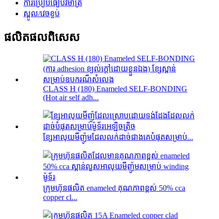
ការប្រៀបធៀបវិមាត្រ
ស្ពូល/វេចខ្ចប់
ផលិតផលពិសេស
CLASS H (180) Enameled SELF-BONDING
(Hot air self adh...
ខ្សែអាលុយមីញ៉ូមដែលលក់ដាច់ជាងគេបំផុតសម្រាប់...
ក្រុមហ៊ុនផលិត enameled គុណភាពខ្ពស់ 50% cca
copper cl...