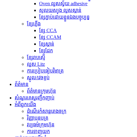
Oven លួសស្វ័យ adhesive
សូលុយស្យុង លួសស្ពាន់
ខ្សែភ្ជាប់ដោយខ្លួនឯងបច្ចុប្បន្ន
ខ្សែភ្លើង
ខ្សែ CCA
ខ្សែ CCAM
ខ្សែស្ពាន់
ខ្សែដែក
ខ្សែរាបស្មើ
លួស Litz
ការប្រៀបធៀបវិមាត្រ
ស្ពូល/វេចខ្ចប់
ព័ត៌មាន
ព័ត៌មានក្រុមហ៊ុន
សំណួរគេសួរញឹកញាប់
អំពីពួកយើង
ដំណើរកំសាន្តរោងចក្រ
វិញ្ញាបនបត្រ
វប្បធម៌ក្រុមហ៊ុន
ការទាញយក