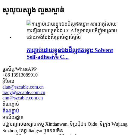
សូលុយស្យុង លួសស្ពាន់
ការភ្ជាប់ដោយខ្លួនឯងដ៏ល្អឥតខ្ចោះ Solvent
Self-adhesive C...
ទូរស័ព្ទ/WhatsAPP
+86 13913089910
អ៊ីមែល
alan@szcable.com.cn
tracy@szcable.com.cn
ann@szcable.com.cn
តំណភ្ជាប់
តំណភ្ជាប់
អាស័យដ្ឋាន
មជ្ឈមណ្ឌលឧស្សាហកម្ម Xintianwan, ទីប្រជុំជន Qidu, ទីក្រុង Wujiang
Suzhou, ខេត្ត Jiangsu ប្រទេសចិន