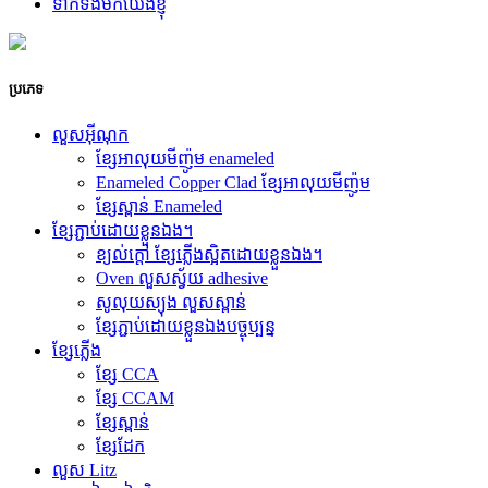
ទាក់ទងមកយើងខ្ញុំ
ប្រភេទ
លួសអ៊ីណុក
ខ្សែអាលុយមីញ៉ូម enameled
Enameled Copper Clad ខ្សែអាលុយមីញ៉ូម
ខ្សែស្ពាន់ Enameled
ខ្សែភ្ជាប់ដោយខ្លួនឯង។
ខ្យល់ក្តៅ ខ្សែភ្លើងស្អិតដោយខ្លួនឯង។
Oven លួសស្វ័យ adhesive
សូលុយស្យុង លួសស្ពាន់
ខ្សែភ្ជាប់ដោយខ្លួនឯងបច្ចុប្បន្ន
ខ្សែភ្លើង
ខ្សែ CCA
ខ្សែ CCAM
ខ្សែស្ពាន់
ខ្សែដែក
លួស Litz