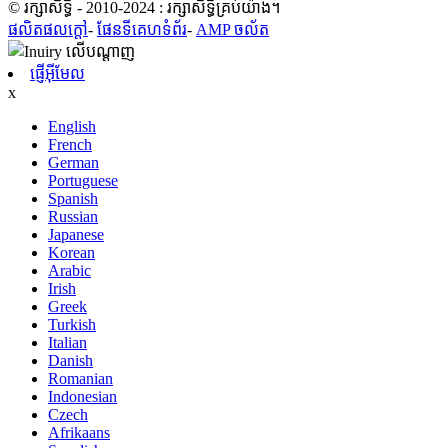
© រក្សាសិទ្ធិ - 2010-2024 : រក្សាសិទ្ធិគ្រប់យ៉ាង។
ផលិតផលក្តៅ
-
ផែនទីគេហទំព័រ
-
AMP ចល័ត
ផ្ញើអ៊ីមែល
x
English
French
German
Portuguese
Spanish
Russian
Japanese
Korean
Arabic
Irish
Greek
Turkish
Italian
Danish
Romanian
Indonesian
Czech
Afrikaans