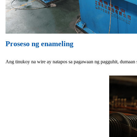
Proseso ng enameling
Ang tinukoy na wire ay natapos sa pagawaan ng pagguhit, dumaan s