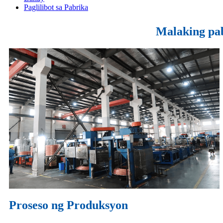
Paglilibot sa Pabrika
Malaking pab
Proseso ng Produksyon