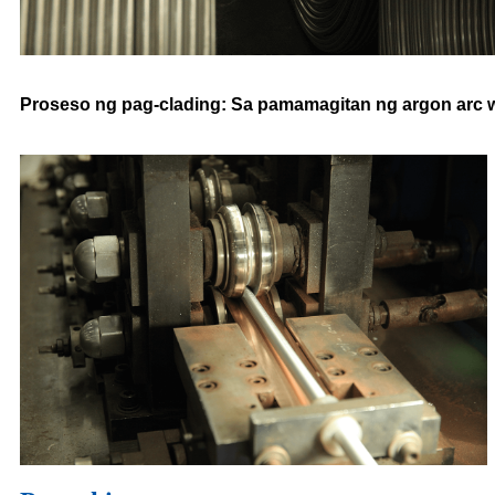
Proseso ng pag-clading: Sa pamamagitan ng argon arc w