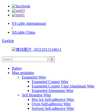
SYcable International
|
SZcable China
English
Bahay
Mga produkto
Enameled Wire
Enameled Copper Wire
Enameled Copper Clad Aluminum Wire
Enameled Aluminum Wire
Self Bonding Wire
Hot Air Self-adhesive Wire
Oven Self-adhesive Wire
Solvent Self-adhesive Wire