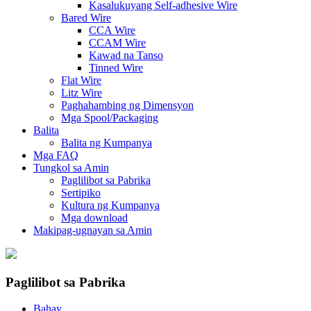
Kasalukuyang Self-adhesive Wire
Bared Wire
CCA Wire
CCAM Wire
Kawad na Tanso
Tinned Wire
Flat Wire
Litz Wire
Paghahambing ng Dimensyon
Mga Spool/Packaging
Balita
Balita ng Kumpanya
Mga FAQ
Tungkol sa Amin
Paglilibot sa Pabrika
Sertipiko
Kultura ng Kumpanya
Mga download
Makipag-ugnayan sa Amin
Paglilibot sa Pabrika
Bahay