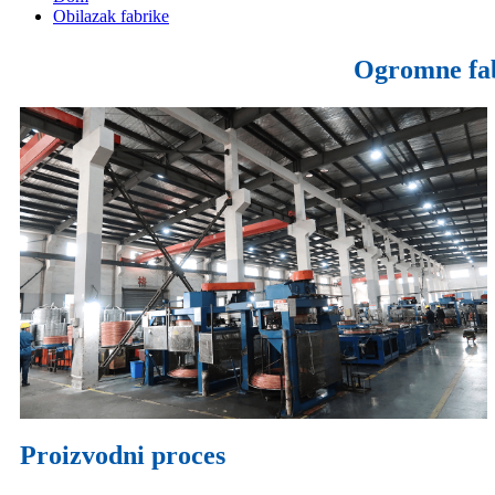
Obilazak fabrike
Ogromne fabr
Proizvodni proces