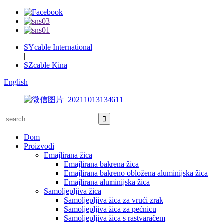
SYcable International
|
SZcable Kina
English
Dom
Proizvodi
Emajlirana žica
Emajlirana bakrena žica
Emajlirana bakreno obložena aluminijska žica
Emajlirana aluminijska žica
Samoljepljiva žica
Samoljepljiva žica za vrući zrak
Samoljepljiva žica za pećnicu
Samoljepljiva žica s rastvaračem