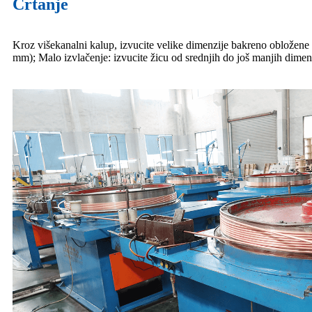
Crtanje
Kroz višekanalni kalup, izvucite velike dimenzije bakreno obložene 
mm); Malo izvlačenje: izvucite žicu od srednjih do još manjih dimenz