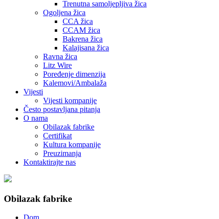
Trenutna samoljepljiva žica
Ogoljena žica
CCA žica
CCAM žica
Bakrena žica
Kalajisana žica
Ravna žica
Litz Wire
Poređenje dimenzija
Kalemovi/Ambalaža
Vijesti
Vijesti kompanije
Često postavljana pitanja
O nama
Obilazak fabrike
Certifikat
Kultura kompanije
Preuzimanja
Kontaktirajte nas
Obilazak fabrike
Dom