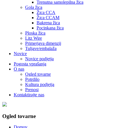
Trenutna samolepilna žica
Gola žica
Žica CCA
Žica CCAM
Bakrena žica
Pocinkana žica
Ploska žica
Litz Wire
Primerjava dimenzij
Tuljave/embalaža
Novice
Novice podjetja
Pogosta vprašanja
O nas
Ogled tovarne
Potrdilo
Kultura podjetja
Prenosi
Kontaktirajte nas
Ogled tovarne
Domov