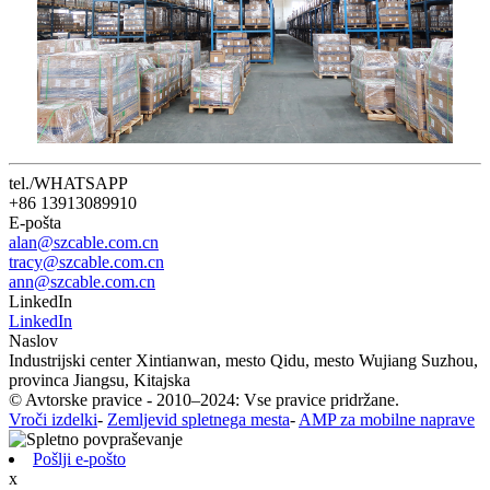
tel./WHATSAPP
+86 13913089910
E-pošta
alan@szcable.com.cn
tracy@szcable.com.cn
ann@szcable.com.cn
LinkedIn
LinkedIn
Naslov
Industrijski center Xintianwan, mesto Qidu, mesto Wujiang Suzhou,
provinca Jiangsu, Kitajska
© Avtorske pravice - 2010–2024: Vse pravice pridržane.
Vroči izdelki
-
Zemljevid spletnega mesta
-
AMP za mobilne naprave
Pošlji e-pošto
x