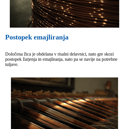
Postopek emajliranja
Določena žica je obdelana v risalni delavnici, nato gre skozi
postopek žarjenja in emajliranja, nato pa se navije na potrebne
tuljave.