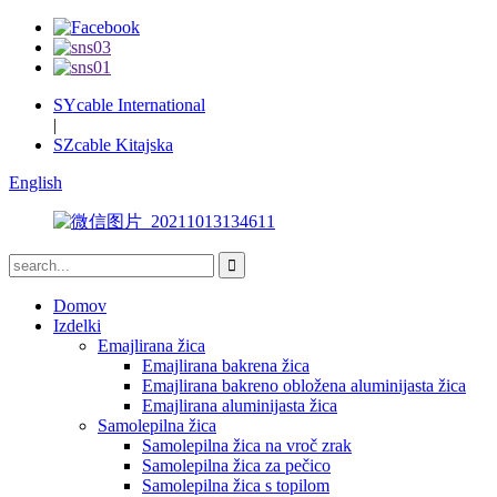
SYcable International
|
SZcable Kitajska
English
Domov
Izdelki
Emajlirana žica
Emajlirana bakrena žica
Emajlirana bakreno obložena aluminijasta žica
Emajlirana aluminijasta žica
Samolepilna žica
Samolepilna žica na vroč zrak
Samolepilna žica za pečico
Samolepilna žica s topilom