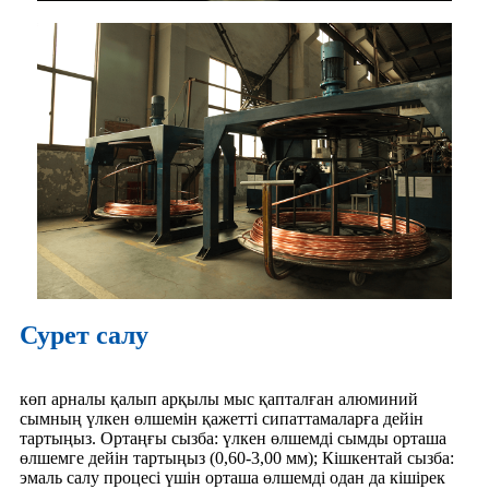
Сурет салу
көп арналы қалып арқылы мыс қапталған алюминий
сымның үлкен өлшемін қажетті сипаттамаларға дейін
тартыңыз. Ортаңғы сызба: үлкен өлшемді сымды орташа
өлшемге дейін тартыңыз (0,60-3,00 мм); Кішкентай сызба:
эмаль салу процесі үшін орташа өлшемді одан да кішірек