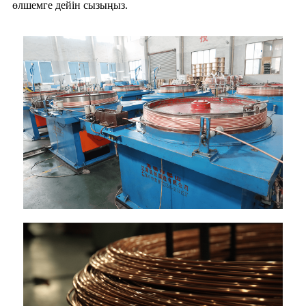
өлшемге дейін сызыңыз.