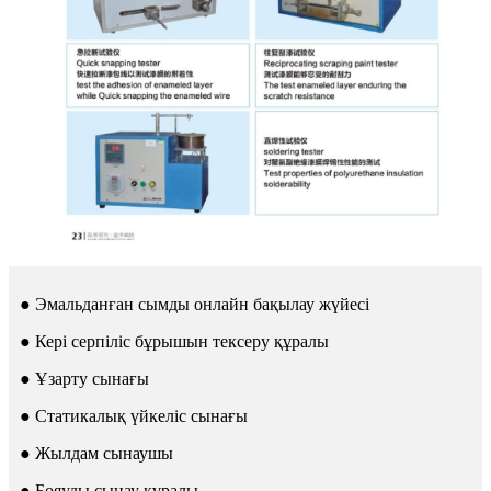
● Эмальданған сымды онлайн бақылау жүйесі
● Кері серпіліс бұрышын тексеру құралы
● Ұзарту сынағы
● Статикалық үйкеліс сынағы
● Жылдам сынаушы
● Бояуды сынау құралы