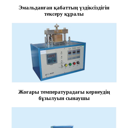
Эмальданған қабаттың үздіксіздігін
тексеру құралы
Жоғары температурадағы кернеудің
бұзылуын сынаушы