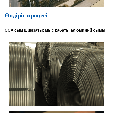
Өндіріс процесі
CCA сым шикізаты: мыс қабаты алюминий сымы