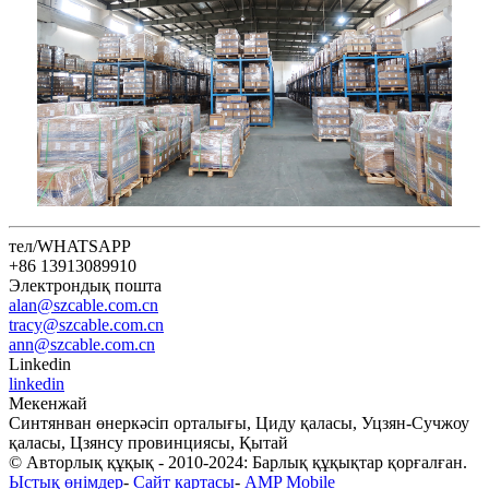
тел/WHATSAPP
+86 13913089910
Электрондық пошта
alan@szcable.com.cn
tracy@szcable.com.cn
ann@szcable.com.cn
Linkedin
linkedin
Мекенжай
Синтянван өнеркәсіп орталығы, Циду қаласы, Уцзян-Сучжоу
қаласы, Цзянсу провинциясы, Қытай
© Авторлық құқық - 2010-2024: Барлық құқықтар қорғалған.
Ыстық өнімдер
-
Сайт картасы
-
AMP Mobile