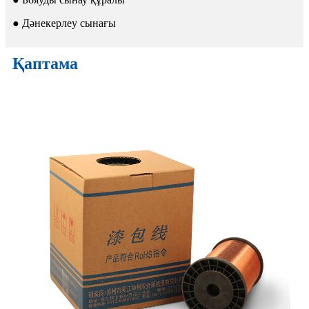
● Дәнекерлеу сынағы
Қаптама