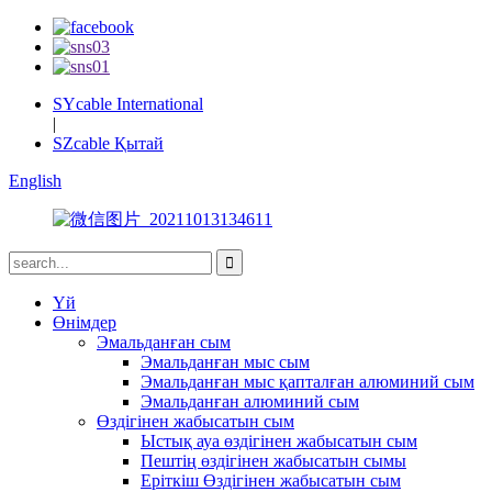
SYcable International
|
SZcable Қытай
English
Үй
Өнімдер
Эмальданған сым
Эмальданған мыс сым
Эмальданған мыс қапталған алюминий сым
Эмальданған алюминий сым
Өздігінен жабысатын сым
Ыстық ауа өздігінен жабысатын сым
Пештің өздігінен жабысатын сымы
Еріткіш Өздігінен жабысатын сым