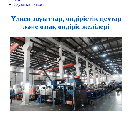
Зауытқа саяхат
Үлкен зауыттар, өндірістік цехтар
және озық өндіріс желілері