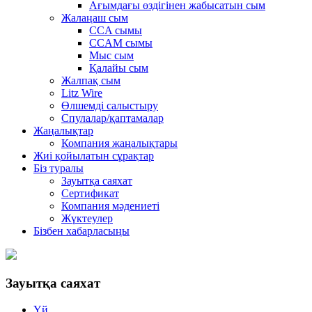
Ағымдағы өздігінен жабысатын сым
Жалаңаш сым
CCA сымы
CCAM сымы
Мыс сым
Қалайы сым
Жалпақ сым
Litz Wire
Өлшемді салыстыру
Спулалар/қаптамалар
Жаңалықтар
Компания жаңалықтары
Жиі қойылатын сұрақтар
Біз туралы
Зауытқа саяхат
Сертификат
Компания мәдениеті
Жүктеулер
Бізбен хабарласыңы
Зауытқа саяхат
Үй