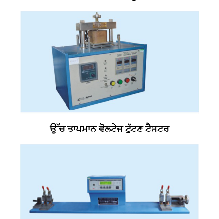
ਉੱਚ ਤਾਪਮਾਨ ਵੋਲਟੇਜ ਟੁੱਟਣ ਟੈਸਟਰ