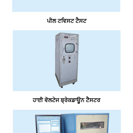
ਪੀਲ ਟਵਿਸਟ ਟੈਸਟ
ਹਾਈ ਵੋਲਟੇਜ ਬ੍ਰੇਕਡਾਊਨ ਟੈਸਟਰ