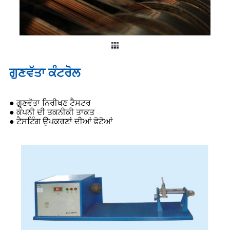
ਗੁਣਵੱਤਾ ਕੰਟਰੋਲ
● ਗੁਣਵੱਤਾ ਨਿਰੀਖਣ ਟੈਸਟਰ
● ਕੰਪਨੀ ਦੀ ਤਕਨੀਕੀ ਤਾਕਤ
● ਟੈਸਟਿੰਗ ਉਪਕਰਣਾਂ ਦੀਆਂ ਫੋਟੋਆਂ