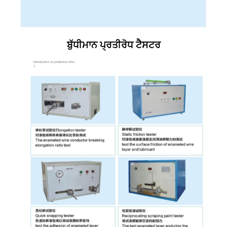
ਬੁੱਧੀਮਾਨ ਪ੍ਰਤੀਰੋਧ ਟੈਸਟਰ