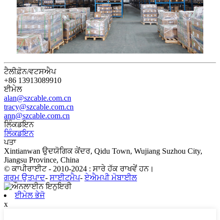
ਟੈਲੀਫ਼ੋਨ/ਵਟਸਐਪ
+86 13913089910
ਈਮੇਲ
alan@szcable.com.cn
tracy@szcable.com.cn
ann@szcable.com.cn
ਲਿੰਕਡਇਨ
ਲਿੰਕਡਇਨ
ਪਤਾ
Xintianwan ਉਦਯੋਗਿਕ ਕੇਂਦਰ, Qidu Town, Wujiang Suzhou City,
Jiangsu Province, China
© ਕਾਪੀਰਾਈਟ - 2010-2024 : ਸਾਰੇ ਹੱਕ ਰਾਖਵੇਂ ਹਨ।
ਗਰਮ ਉਤਪਾਦ
-
ਸਾਈਟਮੈਪ
-
ਏਐਮਪੀ ਮੋਬਾਈਲ
ਈਮੇਲ ਭੇਜੋ
x