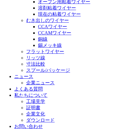
オーブン用粘着ワイヤー
溶剤粘着ワイヤー
現在の粘着ワイヤー
むき出しのワイヤー
CCAワイヤー
CCAMワイヤー
銅線
錫メッキ線
フラットワイヤー
リッツ線
寸法比較
スプール/パッケージ
ニュース
企業ニュース
よくある質問
私たちについて
工場見学
証明書
企業文化
ダウンロード
お問い合わせ