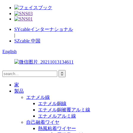
SYcableインターナショナル
|
SZcable 中国
English
家
製品
エナメル線
エナメル銅線
エナメル銅被覆アルミ線
エナメルアルミ線
自己融着ワイヤ
熱風粘着ワイヤー