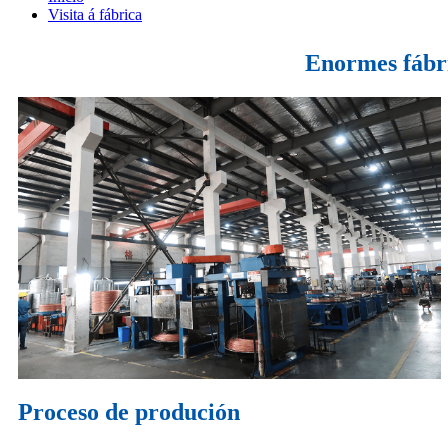
Visita á fábrica
Enormes fábri
Proceso de produción