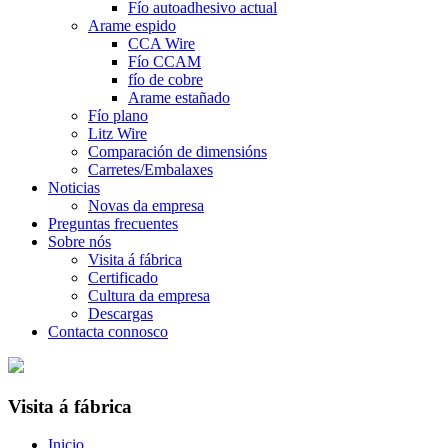
Fío autoadhesivo actual
Arame espido
CCA Wire
Fío CCAM
fío de cobre
Arame estañado
Fío plano
Litz Wire
Comparación de dimensións
Carretes/Embalaxes
Noticias
Novas da empresa
Preguntas frecuentes
Sobre nós
Visita á fábrica
Certificado
Cultura da empresa
Descargas
Contacta connosco
Visita á fábrica
Inicio