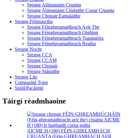
Sreang Alúmanaim Cruanta
Sreang Alúmanaim Clúdaithe Copar Cruanta
Sreang Chopair Eamalaithe
Sreang Féinnasctha
Sreang Féinghreamaitheach Aeir The
Sreang Féinghreamaitheach Oighinn
Sreang Féinghreamaitheach Tuaslagóra
Sreang Féinghreamaitheach Reatha
Sreang Nocht
Sreang CCA
Sreang CCAM
Sreang Chopair
Sreang Stánaithe
Sreang Litz
Comparáid Toise
Spóil/Pacáistiú
Táirgí réadmhaoine
AICME H (180) FÉIN-GHREAMHACH
CRUANTA (Féin-GHREAMHACH AER