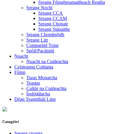
Sreang Féinghreamaitheach Reatha
Sreang Nocht
Sreang CCA
Sreang CCAM
Sreang Chopair
Sreang Stánaithe
Sreang Chomhréidh
Sreang Litz
Comparáid Toise
Spóil/Pacáistiú
Nuacht
Nuacht na Cuideachta
Ceisteanna Coitianta
Fúinn
Turas Monarcha
Teastas
Cultúr na Cuideachta
Íoslódálacha
Déan Teagmháil Linn
Catagóirí
Sreang cruanta