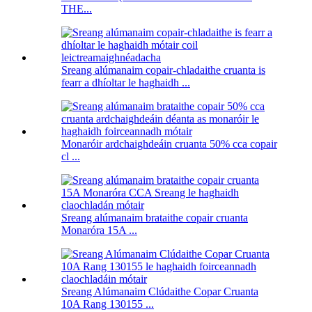
THE...
Sreang alúmanaim copair-chladaithe cruanta is
fearr a dhíoltar le haghaidh ...
Monaróir ardchaighdeáin cruanta 50% cca copair
cl ...
Sreang alúmanaim brataithe copair cruanta
Monaróra 15A ...
Sreang Alúmanaim Clúdaithe Copar Cruanta
10A Rang 130155 ...