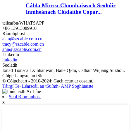
Cábla Micrea-Chomhaiseach Seoltóir
Inmheánach Clúdaithe Copar...
teileafón/WHATSAPP
+86 13913089910
Ríomhphost
alan@szcable.com.cn
tracy@szcable.com.cn
ann@szcable.com.cn
Linkedin
linkedin
Seoladh
Ionad Tionscail Xintianwan, Baile Qidu, Cathair Wujiang Suzhou,
Cúige Jiangsu, an tSín
© Cóipcheart - 2010-2024: Gach ceart ar cosaint.
Táirgí Te
-
Léarscáil an tSuímh
-
AMP Soghluaiste
Seol Ríomhphost
x