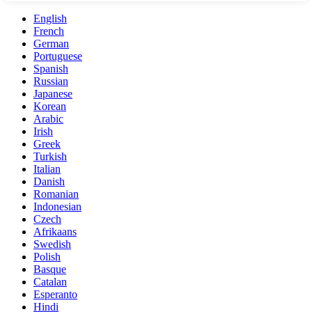
English
French
German
Portuguese
Spanish
Russian
Japanese
Korean
Arabic
Irish
Greek
Turkish
Italian
Danish
Romanian
Indonesian
Czech
Afrikaans
Swedish
Polish
Basque
Catalan
Esperanto
Hindi