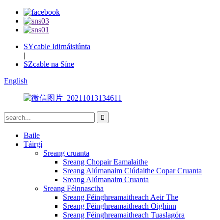
SYcable Idirnáisiúnta
|
SZcable na Síne
English
Baile
Táirgí
Sreang cruanta
Sreang Chopair Eamalaithe
Sreang Alúmanaim Clúdaithe Copar Cruanta
Sreang Alúmanaim Cruanta
Sreang Féinnasctha
Sreang Féinghreamaitheach Aeir The
Sreang Féinghreamaitheach Oighinn
Sreang Féinghreamaitheach Tuaslagóra