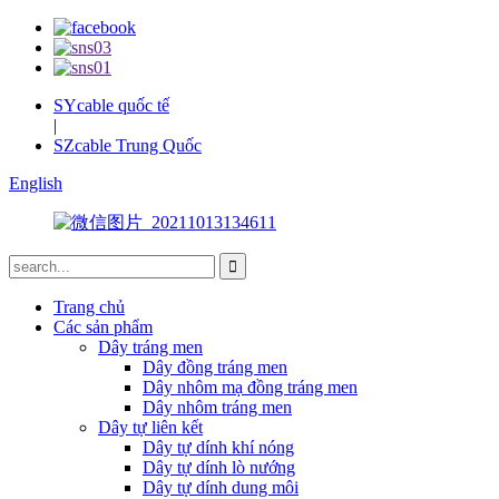
SYcable quốc tế
|
SZcable Trung Quốc
English
Trang chủ
Các sản phẩm
Dây tráng men
Dây đồng tráng men
Dây nhôm mạ đồng tráng men
Dây nhôm tráng men
Dây tự liên kết
Dây tự dính khí nóng
Dây tự dính lò nướng
Dây tự dính dung môi