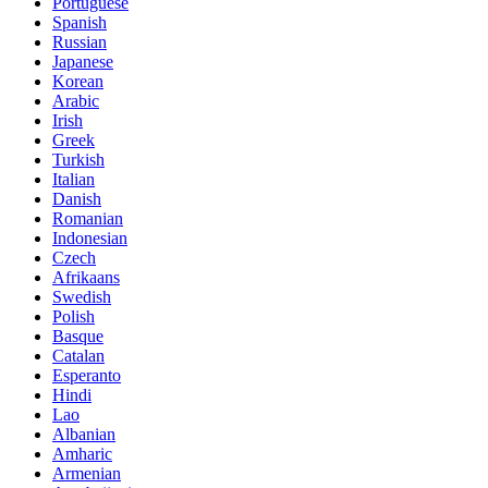
Portuguese
Spanish
Russian
Japanese
Korean
Arabic
Irish
Greek
Turkish
Italian
Danish
Romanian
Indonesian
Czech
Afrikaans
Swedish
Polish
Basque
Catalan
Esperanto
Hindi
Lao
Albanian
Amharic
Armenian