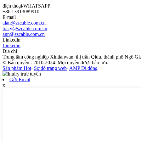
điện thoại/WHATSAPP
+86 13913089910
E-mail
alan@szcable.com.cn
tracy@szcable.com.cn
ann@szcable.com.cn
Linkedin
Linkedin
Địa chỉ
Trung tâm công nghiệp Xintianwan, thị trấn Qidu, thành phố Ngô G
© Bản quyền - 2010-2024: Mọi quyền được bảo lưu.
Sản phẩm Hot
-
Sơ đồ trang web
-
AMP Di động
Gửi Email
x