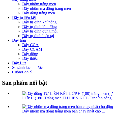
Dây nhôm tráng men
Dây nhôm mạ đồng tráng men
Dây đồng tráng men
Dây tự liên kết
Dây tự dính khí nóng
Dây tự dính lò nướng
Dây tự dính dung môi
Dây tự dính hiện tại
Dây trần
Dây CCA
Dây CCAM
Dây đồng
Dây thiếc
Dây Litz
So sánh kích thước
Cuộn/Bao bì
Sản phẩm nổi bật
LỚP H (180) Tráng men TỰ LIÊN KẾT (Tự dính bằng k
Dây nhôm mạ đồng tráng men bán chạy nhất cho ...