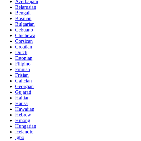
Azerbaijani
Belarusian
Bengali
Bosnian
Bulgarian
Cebuano
Chichewa
Corsican
Croatian
Dutch
Estonian
Filipino
Finnish
Frisian
Galician
Georgian
Gujarati
Haitian
Hausa
Hawaiian
Hebrew
Hmong
Hungarian
Icelandic
Igbo