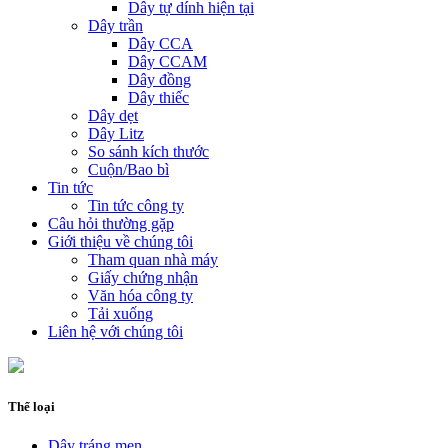
Dây tự dính hiện tại
Dây trần
Dây CCA
Dây CCAM
Dây đồng
Dây thiếc
Dây dẹt
Dây Litz
So sánh kích thước
Cuộn/Bao bì
Tin tức
Tin tức công ty
Câu hỏi thường gặp
Giới thiệu về chúng tôi
Tham quan nhà máy
Giấy chứng nhận
Văn hóa công ty
Tải xuống
Liên hệ với chúng tôi
Thể loại
Dây tráng men