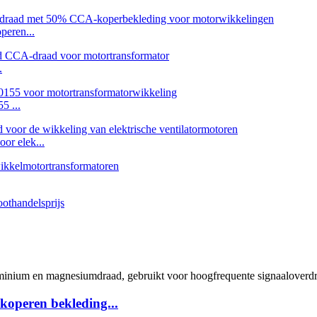
peren...
.
5 ...
or elek...
koperen bekleding...