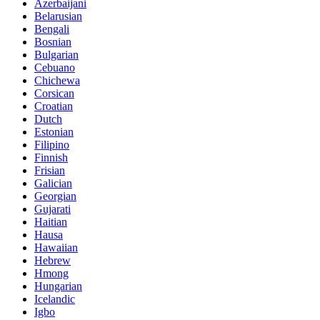
Azerbaijani
Belarusian
Bengali
Bosnian
Bulgarian
Cebuano
Chichewa
Corsican
Croatian
Dutch
Estonian
Filipino
Finnish
Frisian
Galician
Georgian
Gujarati
Haitian
Hausa
Hawaiian
Hebrew
Hmong
Hungarian
Icelandic
Igbo