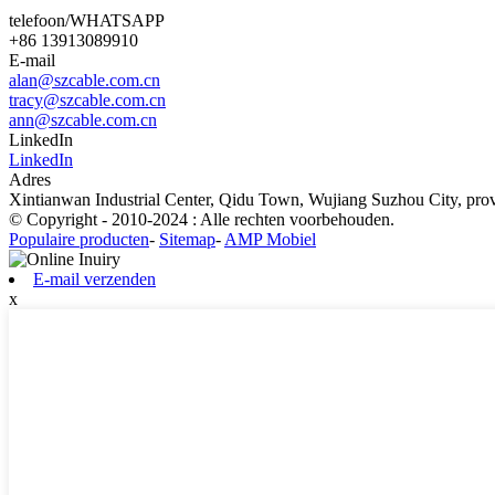
telefoon/WHATSAPP
+86 13913089910
E-mail
alan@szcable.com.cn
tracy@szcable.com.cn
ann@szcable.com.cn
LinkedIn
LinkedIn
Adres
Xintianwan Industrial Center, Qidu Town, Wujiang Suzhou City, prov
© Copyright - 2010-2024 : Alle rechten voorbehouden.
Populaire producten
-
Sitemap
-
AMP Mobiel
E-mail verzenden
x