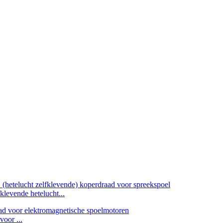
vende hetelucht...
oor ...