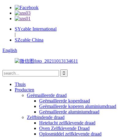
SYcable International
|
SZcable China
English
Thuis
Producten
Geëmailleerde draad
Geëmailleerde koperdraad
Geëmailleerde koperen aluminiumdraad
Geëmailleerde aluminiumdraad
Zelfbindende draad
Hetelucht zelfklevende draad
Oven Zelfklevende Draad
Oplosmiddel zelfklevende draad