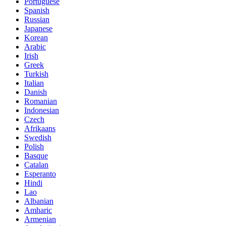
Portuguese
Spanish
Russian
Japanese
Korean
Arabic
Irish
Greek
Turkish
Italian
Danish
Romanian
Indonesian
Czech
Afrikaans
Swedish
Polish
Basque
Catalan
Esperanto
Hindi
Lao
Albanian
Amharic
Armenian