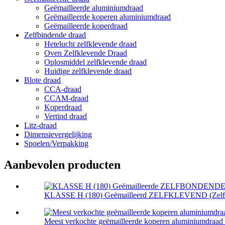
Geëmailleerde aluminiumdraad
Geëmailleerde koperen aluminiumdraad
Geëmailleerde koperdraad
Zelfbindende draad
Hetelucht zelfklevende draad
Oven Zelfklevende Draad
Oplosmiddel zelfklevende draad
Huidige zelfklevende draad
Blote draad
CCA-draad
CCAM-draad
Koperdraad
Vertind draad
Litz-draad
Dimensievergelijking
Spoelen/Verpakking
Aanbevolen producten
KLASSE H (180) Geëmailleerd ZELFKLEVEND (Zelfkle
Meest verkochte geëmailleerde koperen aluminiumdraad v