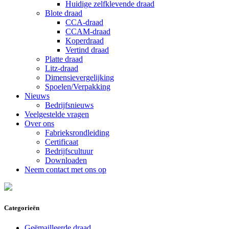
Huidige zelfklevende draad
Blote draad
CCA-draad
CCAM-draad
Koperdraad
Vertind draad
Platte draad
Litz-draad
Dimensievergelijking
Spoelen/Verpakking
Nieuws
Bedrijfsnieuws
Veelgestelde vragen
Over ons
Fabrieksrondleiding
Certificaat
Bedrijfscultuur
Downloaden
Neem contact met ons op
Categorieën
Geëmailleerde draad