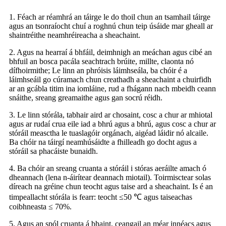
1. Féach ar réamhrá an táirge le do thoil chun an tsamhail táirge
agus an tsonraíocht chuí a roghnú chun teip úsáide mar gheall ar
shaintréithe neamhréireacha a sheachaint.
2. Agus na hearraí á bhfáil, deimhnigh an meáchan agus cibé an
bhfuil an bosca pacála seachtrach brúite, millte, claonta nó
dífhoirmithe; Le linn an phróisis láimhseála, ba chóir é a
láimhseáil go cúramach chun creathadh a sheachaint a chuirfidh
ar an gcábla titim ina iomláine, rud a fhágann nach mbeidh ceann
snáithe, sreang greamaithe agus gan socrú réidh.
3. Le linn stórála, tabhair aird ar chosaint, cosc ​​a chur ar mhiotal
agus ar rudaí crua eile iad a bhrú agus a bhrú, agus cosc ​​a chur ar
stóráil measctha le tuaslagóir orgánach, aigéad láidir nó alcaile.
Ba chóir na táirgí neamhúsáidte a fhilleadh go docht agus a
stóráil sa phacáiste bunaidh.
4. Ba chóir an sreang cruanta a stóráil i stóras aeráilte amach ó
dheannach (lena n-áirítear deannach miotail). Toirmisctear solas
díreach na gréine chun teocht agus taise ard a sheachaint. Is é an
timpeallacht stórála is fearr: teocht ≤50 ℃ agus taiseachas
coibhneasta ≤ 70%.
5. Agus an spól cruanta á bhaint, ceangail an méar innéacs agus