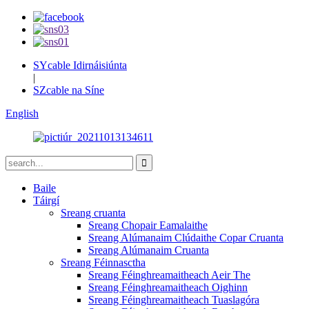
SYcable Idirnáisiúnta
|
SZcable na Síne
English
Baile
Táirgí
Sreang cruanta
Sreang Chopair Eamalaithe
Sreang Alúmanaim Clúdaithe Copar Cruanta
Sreang Alúmanaim Cruanta
Sreang Féinnasctha
Sreang Féinghreamaitheach Aeir The
Sreang Féinghreamaitheach Oighinn
Sreang Féinghreamaitheach Tuaslagóra