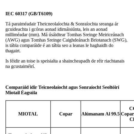
IEC 60317 (GB/T6109)
Tá paraiméadair Theicneolaíochta & Sonraíochta sreanga ár
gcuideachta i gcóras aonad idirnáisiúnta, leis an aonad
milliméadar (mm). Má úsáidtear Tomhas Sreinge Meiriceánach
(AWG) agus Tomhas Sreinge Caighdeánach Briotanach (SWG),
is tábla comparáide é an tábla seo a leanas le haghaidh do
thagairt.
Is féidir an toise is speisialta a shaincheapadh de réir riachtanais
na gcustaiméirí.
Comparáid idir Teicneolaíocht agus Sonraíocht Seoltóirí
Miotail Éagsúla
C
MIOTAL
Copar
Alúmanam
Al
99.5
Copar
Cl