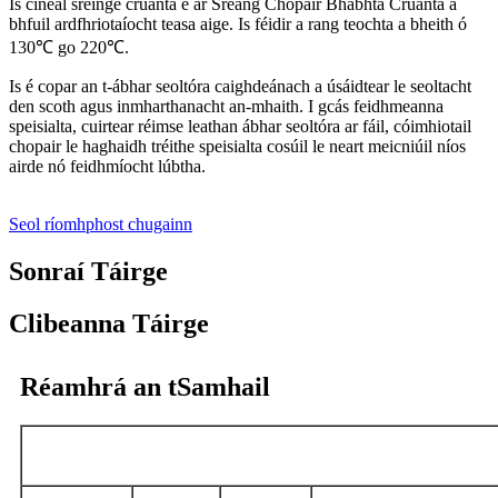
Is cineál sreinge cruanta é ár Sreang Chopair Bhabhta Cruanta a
bhfuil ardfhriotaíocht teasa aige. Is féidir a rang teochta a bheith ó
130℃ go 220℃.
Is é copar an t-ábhar seoltóra caighdeánach a úsáidtear le seoltacht
den scoth agus inmharthanacht an-mhaith. I gcás feidhmeanna
speisialta, cuirtear réimse leathan ábhar seoltóra ar fáil, cóimhiotail
chopair le haghaidh tréithe speisialta cosúil le neart meicniúil níos
airde nó feidhmíocht lúbtha.
Seol ríomhphost chugainn
Sonraí Táirge
Clibeanna Táirge
Réamhrá an tSamhail