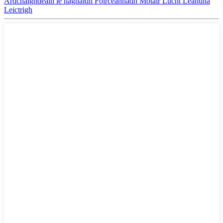
Ardchaighdeáin le haghaidh Foirceannadh Mótair Lucht Leanúna
Leictrigh