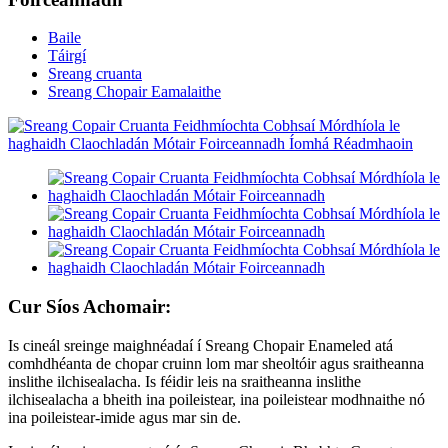
Baile
Táirgí
Sreang cruanta
Sreang Chopair Eamalaithe
Cur Síos Achomair:
Is cineál sreinge maighnéadaí í Sreang Chopair Enameled atá
comhdhéanta de chopar cruinn lom mar sheoltóir agus sraitheanna
inslithe ilchisealacha. Is féidir leis na sraitheanna inslithe
ilchisealacha a bheith ina poileistear, ina poileistear modhnaithe nó
ina poileistear-imide agus mar sin de.