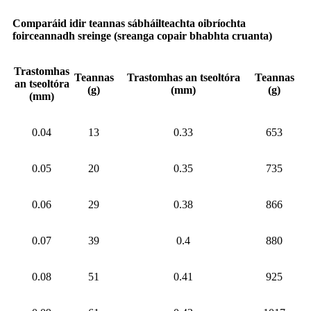
Comparáid idir teannas sábháilteachta oibríochta
foirceannadh sreinge (sreanga copair bhabhta cruanta)
Trastomhas
Teannas
Trastomhas an tseoltóra
Teannas
an tseoltóra
(g)
(mm)
(g)
(mm)
0.04
13
0.33
653
0.05
20
0.35
735
0.06
29
0.38
866
0.07
39
0.4
880
0.08
51
0.41
925