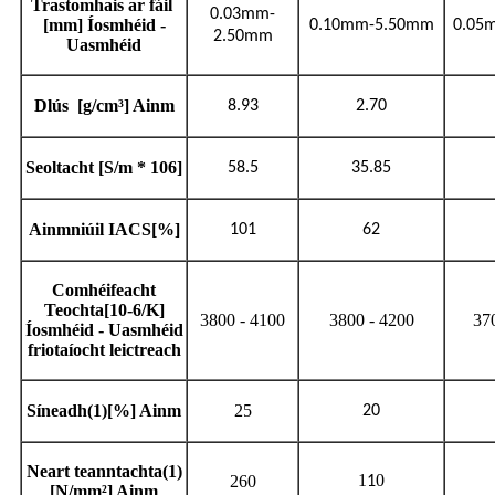
Trastomhais
ar fáil
0.03mm-
[mm] Íosmhéid -
0.10mm-5.50mm
0.05
2.50mm
Uasmhéid
Dlús
[g/cm³] Ainm
8.93
2.70
Seoltacht [S/m * 10
6
]
58.5
35.85
Ainmniúil IACS[%]
101
62
Comhéifeacht
Teochta[10
-6
/K]
3800 - 4100
3800 - 4200
37
Íosmhéid - Uasmhéid
friotaíocht leictreach
Síneadh
(1)
[%] Ainm
25
20
Neart teanntachta
(1)
1
0
260
1
[N/mm²] Ainm