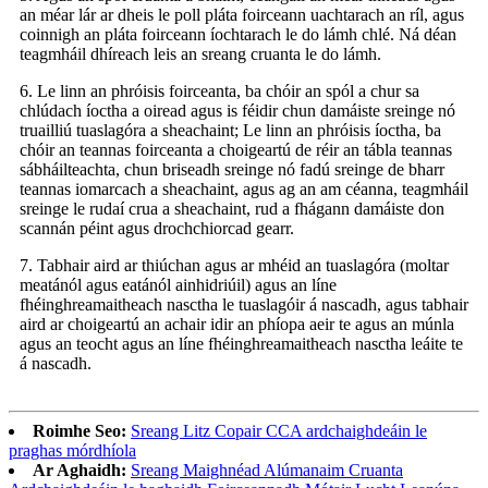
an méar lár ar dheis le poll pláta foirceann uachtarach an ríl, agus
coinnigh an pláta foirceann íochtarach le do lámh chlé. Ná déan
teagmháil dhíreach leis an sreang cruanta le do lámh.
6. Le linn an phróisis foirceanta, ba chóir an spól a chur sa
chlúdach íoctha a oiread agus is féidir chun damáiste sreinge nó
truailliú tuaslagóra a sheachaint; Le linn an phróisis íoctha, ba
chóir an teannas foirceanta a choigeartú de réir an tábla teannas
sábháilteachta, chun briseadh sreinge nó fadú sreinge de bharr
teannas iomarcach a sheachaint, agus ag an am céanna, teagmháil
sreinge le rudaí crua a sheachaint, rud a fhágann damáiste don
scannán péint agus drochchiorcad gearr.
7. Tabhair aird ar thiúchan agus ar mhéid an tuaslagóra (moltar
meatánól agus eatánól ainhidriúil) agus an líne
fhéinghreamaitheach nasctha le tuaslagóir á nascadh, agus tabhair
aird ar choigeartú an achair idir an phíopa aeir te agus an múnla
agus an teocht agus an líne fhéinghreamaitheach nasctha leáite te
á nascadh.
Roimhe Seo:
Sreang Litz Copair CCA ardchaighdeáin le
praghas mórdhíola
Ar Aghaidh:
Sreang Maighnéad Alúmanaim Cruanta