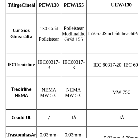
UEW/
Táirge
Cineál
PEW/130
PEW/155
130
Poileistear
130 Grád
Cur Síos
155Grád
incháilitheacht
Modhnaithe
S
P
Ginearálta
Poileistear
Grád 155
IEC60317-
IEC60317-
Treoirlíne
IEC 60317-20, IEC 6
IEC
3
3
Treoirlíne
NEMA
NEMA
MW 75
C
MW 5-C
MW 5-C
NEMA
Ceadú UL
/
TÁ
TÁ
Trastomhas
Ar
0.03mm-
0.03mm-