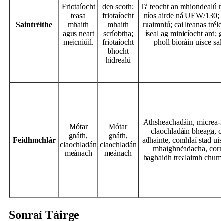
Friotaíocht
den scoth;
Tá teocht an mhiondealú 
teasa
friotaíocht
níos airde ná UEW/130; 
Saintréithe
mhaith
mhaith
ruaimniú; caillteanas trél
agus neart
scríobtha;
íseal ag minicíocht ard;
meicniúil.
friotaíocht
pholl bioráin uisce sa
bhocht
hidrealú
Athsheachadáin, micrea-
Mótar
Mótar
claochladáin bheaga, 
gnáth,
gnáth,
Feidhmchlár
adhainte, comhlaí stad ui
claochladán
claochladán
mhaighnéadacha, corn
meánach
meánach
haghaidh trealaimh chum
Sonraí Táirge