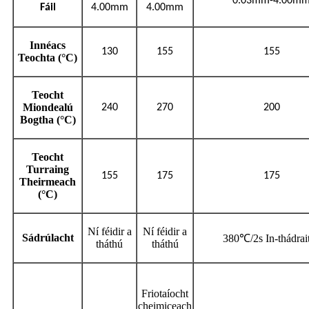
0.03mm-4.00m
Fáil
4.00mm
4.00mm
Innéacs
130
155
155
Teochta (°C)
Teocht
Miondealú
240
270
200
Bogtha (°C)
Teocht
Turraing
155
175
175
Theirmeach
(°C)
Ní féidir a
Ní féidir a
Sádrúlacht
380℃/2s In-thádrai
tháthú
tháthú
Friotaíocht
cheimiceach