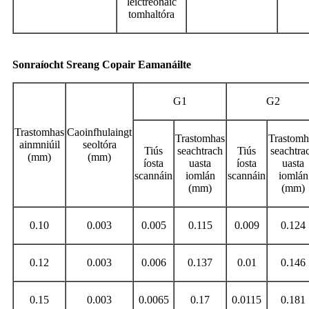
leictreonaic
tomhaltóra
Sonraíocht Sreang Copair Eamanáilte
G1
G2
Trastomhas
Caoinfhulaingt
Trastomhas
Trastomh
ainmniúil
seoltóra
Tiús
seachtrach
Tiús
seachtra
(mm)
(mm)
íosta
uasta
íosta
uasta
scannáin
iomlán
scannáin
iomlán
(mm)
(mm)
0.10
0.003
0.005
0.115
0.009
0.124
0.12
0.003
0.006
0.137
0.01
0.146
0.15
0.003
0.0065
0.17
0.0115
0.181