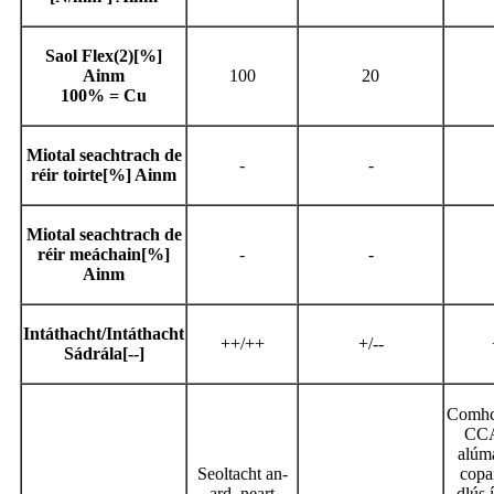
Saol Flex
(2)
[%]
Ainm
100
20
100% = Cu
Miotal seachtrach de
-
-
réir toirte[%] Ainm
Miotal seachtrach de
réir meáchain[%]
-
-
Ainm
Intáthacht/Intáthacht
++/++
+/--
Sádrála[--]
Comhc
CCA
alúm
Seoltacht an-
copa
ard, neart
dlús 