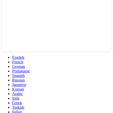
English
French
German
Portuguese
Spanish
Russian
Japanese
Korean
Arabic
Irish
Greek
Turkish
Italian