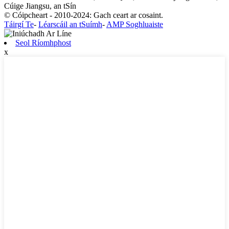
Cúige Jiangsu, an tSín
© Cóipcheart - 2010-2024: Gach ceart ar cosaint.
Táirgí Te
-
Léarscáil an tSuímh
-
AMP Soghluaiste
Seol Ríomhphost
x