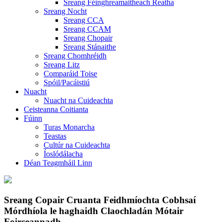
Sreang Féinghreamaitheach Reatha
Sreang Nocht
Sreang CCA
Sreang CCAM
Sreang Chopair
Sreang Stánaithe
Sreang Chomhréidh
Sreang Litz
Comparáid Toise
Spóil/Pacáistiú
Nuacht
Nuacht na Cuideachta
Ceisteanna Coitianta
Fúinn
Turas Monarcha
Teastas
Cultúr na Cuideachta
Íoslódálacha
Déan Teagmháil Linn
Sreang Copair Cruanta Feidhmíochta Cobhsaí
Mórdhíola le haghaidh Claochladán Mótair
Foirceannadh