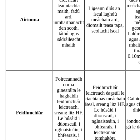
teanntachta
meácha
Ligeann dlús an-
maith, fadú
ag
íseal laghdú
ard,
te
Airíonna
meáchain ard,
inmharthanacht
mé
diomailt teasa tapa,
den scoth,
gco
seoltacht íseal
táthú agus
halúm
sádráileacht
agus 
mhaith
mhait
th
0.10m
Foirceannadh
corna
Feidhmchlár
ginearálta le
leictreach éagsúil le
haghaidh
riachtanas meáchain
Cainte
feidhmchlár
íseal, sreang litz HF.
agus cl
leictreach,
Le húsáid i
dhi
Feidhmchlár
sreang litz HF.
dtionscail, i
Le húsáid i
ngluaisteáin, i
ionduc
dtionscail, i
bhfearais, i
gá le 
ngluaisteáin, i
leictreonaic
bhfearais, i
tomhaltóra