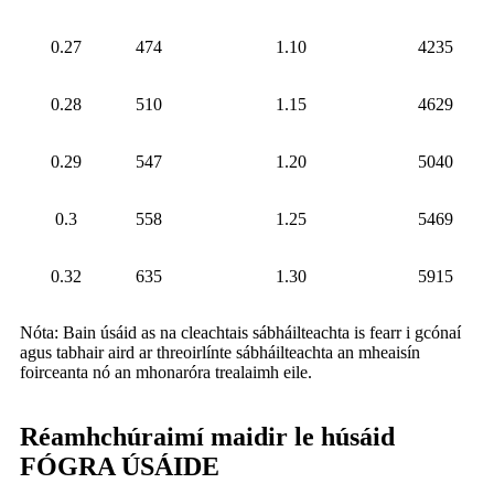
0.27
474
1.10
4235
0.28
510
1.15
4629
0.29
547
1.20
5040
0.3
558
1.25
5469
0.32
635
1.30
5915
Nóta: Bain úsáid as na cleachtais sábháilteachta is fearr i gcónaí
agus tabhair aird ar threoirlínte sábháilteachta an mheaisín
foirceanta nó an mhonaróra trealaimh eile.
Réamhchúraimí maidir le húsáid
FÓGRA ÚSÁIDE