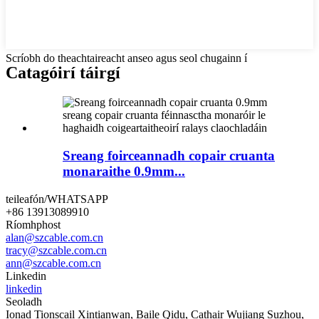
Scríobh do theachtaireacht anseo agus seol chugainn í
Catagóirí táirgí
Sreang foirceannadh copair cruanta
monaraithe 0.9mm...
teileafón/WHATSAPP
+86 13913089910
Ríomhphost
alan@szcable.com.cn
tracy@szcable.com.cn
ann@szcable.com.cn
Linkedin
linkedin
Seoladh
Ionad Tionscail Xintianwan, Baile Qidu, Cathair Wujiang Suzhou,