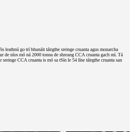
 leathnú go trí bhunáit táirgthe sreinge cruanta agus monarcha
hur de níos mó ná 2000 tonna de shreang CCA cruanta gach mí. Tá
einge CCA cruanta is mó sa tSín le 54 líne táirgthe cruanta san