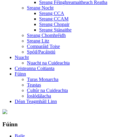
Sreang Féinghreamaitheach Reatha
Sreang Nocht
Sreang CCA
Sreang CCAM
Sreang Chopair
Sreang Stánaithe
Sreang Chomhréidh
Sreang Litz
Comparáid Toise
Spóil/Pacáistiú
Nuacht
Nuacht na Cuideachta
Ceisteanna Coitianta
Fúinn
Turas Monarcha
Teastas
Cultúr na Cuideachta
Íoslódálacha
Déan Teagmháil Linn
Fúinn
Baile