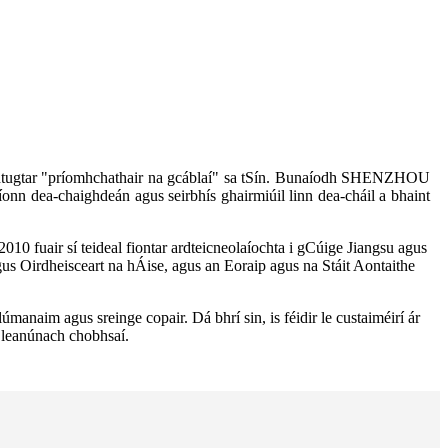
tar "príomhchathair na gcáblaí" sa tSín. Bunaíodh SHENZHOU
díonn dea-chaighdeán agus seirbhís ghairmiúil linn dea-cháil a bhaint
10 fuair sí teideal fiontar ardteicneolaíochta i gCúige Jiangsu agus
us Oirdheisceart na hÁise, agus an Eoraip agus na Stáit Aontaithe
manaim agus sreinge copair. Dá bhrí sin, is féidir le custaiméirí ár
 leanúnach chobhsaí.