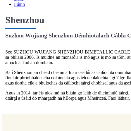
Fúinn
Shenzhou
Suzhou Wujiang Shenzhou Démhiotalach Cábla Co
Seo SUZHOU WUJIANG SHENZHOU BIMETALLIC CABLE CO., atá lon
sa bhliain 2006. Is muidne an monaróir is mó agus is mó sa tSín, atá
amach ar fud an domhain.
Ba í Shenzhou an chéad cheann a fuair ceadúnas cáilíochta onnmhairi
fiontair phríobháideacha eolaíochta agus teicneolaíochta i gCúige 
agus tíortha eile a bhuíochas dá cáilíocht táirgí chobhsaí agus dá asc
Agus in 2014, tar éis níos mó ná bliain go leith de dheimhniú táirgí
dtáirgí a úsáid do mhargadh na hEorpa agus Mheiriceá. Faoi láthai