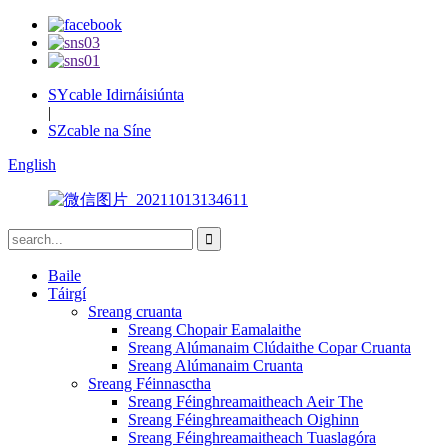
SYcable Idirnáisiúnta
|
SZcable na Síne
English
Baile
Táirgí
Sreang cruanta
Sreang Chopair Eamalaithe
Sreang Alúmanaim Clúdaithe Copar Cruanta
Sreang Alúmanaim Cruanta
Sreang Féinnasctha
Sreang Féinghreamaitheach Aeir The
Sreang Féinghreamaitheach Oighinn
Sreang Féinghreamaitheach Tuaslagóra