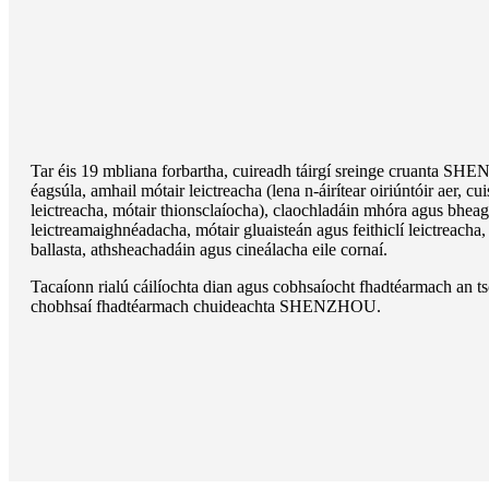
Tar éis 19 mbliana forbartha, cuireadh táirgí sreinge cruanta SH
éagsúla, amhail mótair leictreacha (lena n-áirítear oiriúntóir aer, cui
leictreacha, mótair thionsclaíocha), claochladáin mhóra agus bheag
leictreamaighnéadacha, mótair gluaisteán agus feithiclí leictreacha, 
ballasta, athsheachadáin agus cineálacha eile cornaí.
Tacaíonn rialú cáilíochta dian agus cobhsaíocht fhadtéarmach an tsol
chobhsaí fhadtéarmach chuideachta SHENZHOU.