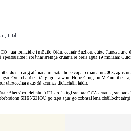
., Ltd.
naithe i mBaile Qidu, cathair Suzhou, cúige Jiangsu ar a dtug
 speisialaithe i soláthar sreinge cruanta le breis agus 19 mbliana; Cui
the do shreang alúmanaim brataithe le copar cruanta in 2008, agus in 20
Jiangsu. Onnmhairítear táirgí go Taiwan, Hong Cong, an Meánoirthear ag
hur táirgeachta agus dá gcumas díolacháin láidir.
, fuair Shenzhou deimhniú UL do tháirgí sreinge CCA cruanta, sreinge alú
r, forbraíonn SHENZHOU go tapa agus go cobhsaí lena cháilíocht táirgí