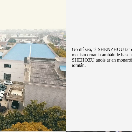
Go dtí seo, tá SHENZHOU tar éis
meaisín cruanta amháin le hasc
SHEHOZU anois ar an monaróir sr
iomlán.