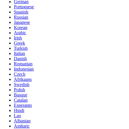
German
Portuguese
Spanish
Russian
Japanese
Korean
Arabic
Irish
Greek
Turkish
Italian
Danish
Romanian
Indonesian
Czech
Afrikaans
Swedish
Polish
Basque
Catalan
Esperanto
Hindi
Lao
Albanian
Amharic