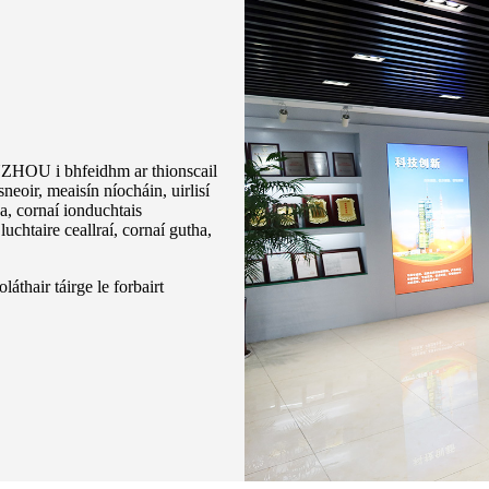
ENZHOU i bhfeidhm ar thionscail
sneoir, meaisín níocháin, uirlisí
a, cornaí ionduchtais
luchtaire ceallraí, cornaí gutha,
áthair táirge le forbairt