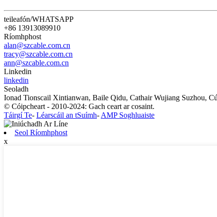
teileafón/WHATSAPP
+86 13913089910
Ríomhphost
alan@szcable.com.cn
tracy@szcable.com.cn
ann@szcable.com.cn
Linkedin
linkedin
Seoladh
Ionad Tionscail Xintianwan, Baile Qidu, Cathair Wujiang Suzhou, Cúi
© Cóipcheart - 2010-2024: Gach ceart ar cosaint.
Táirgí Te
-
Léarscáil an tSuímh
-
AMP Soghluaiste
Seol Ríomhphost
x