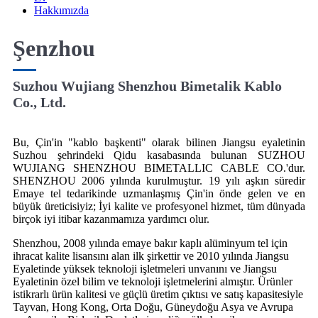
Hakkımızda
Şenzhou
Suzhou Wujiang Shenzhou Bimetalik Kablo
Co., Ltd.
Bu, Çin'in "kablo başkenti" olarak bilinen Jiangsu eyaletinin
Suzhou şehrindeki Qidu kasabasında bulunan SUZHOU
WUJIANG SHENZHOU BIMETALLIC CABLE CO.'dur.
SHENZHOU 2006 yılında kurulmuştur. 19 yılı aşkın süredir
Emaye tel tedarikinde uzmanlaşmış Çin'in önde gelen ve en
büyük üreticisiyiz; İyi kalite ve profesyonel hizmet, tüm dünyada
birçok iyi itibar kazanmamıza yardımcı olur.
Shenzhou, 2008 yılında emaye bakır kaplı alüminyum tel için
ihracat kalite lisansını alan ilk şirkettir ve 2010 yılında Jiangsu
Eyaletinde yüksek teknoloji işletmeleri unvanını ve Jiangsu
Eyaletinin özel bilim ve teknoloji işletmelerini almıştır. Ürünler
istikrarlı ürün kalitesi ve güçlü üretim çıktısı ve satış kapasitesiyle
Tayvan, Hong Kong, Orta Doğu, Güneydoğu Asya ve Avrupa