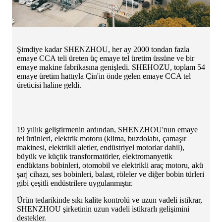
Şimdiye kadar SHENZHOU, her ay 2000 tondan fazla
emaye CCA teli üreten üç emaye tel üretim üssüne ve bir
emaye makine fabrikasına genişledi. SHEHOZU, toplam 54
emaye üretim hattıyla Çin'in önde gelen emaye CCA tel
üreticisi haline geldi.
19 yıllık geliştirmenin ardından, SHENZHOU'nun emaye
tel ürünleri, elektrik motoru (klima, buzdolabı, çamaşır
makinesi, elektrikli aletler, endüstriyel motorlar dahil),
büyük ve küçük transformatörler, elektromanyetik
endüktans bobinleri, otomobil ve elektrikli araç motoru, akü
şarj cihazı, ses bobinleri, balast, röleler ve diğer bobin türleri
gibi çeşitli endüstrilere uygulanmıştır.
Ürün tedarikinde sıkı kalite kontrolü ve uzun vadeli istikrar,
SHENZHOU şirketinin uzun vadeli istikrarlı gelişimini
destekler.