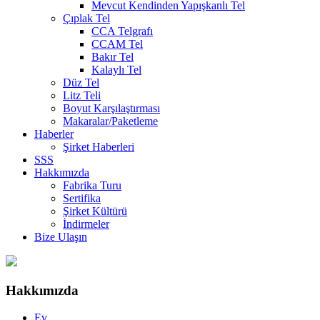
Mevcut Kendinden Yapışkanlı Tel
Çıplak Tel
CCA Telgrafı
CCAM Tel
Bakır Tel
Kalaylı Tel
Düz Tel
Litz Teli
Boyut Karşılaştırması
Makaralar/Paketleme
Haberler
Şirket Haberleri
SSS
Hakkımızda
Fabrika Turu
Sertifika
Şirket Kültürü
İndirmeler
Bize Ulaşın
Hakkımızda
Ev