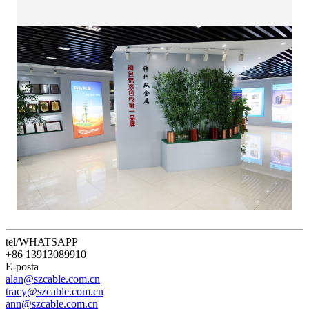
tel/WHATSAPP
+86 13913089910
E-posta
alan@szcable.com.cn
tracy@szcable.com.cn
ann@szcable.com.cn