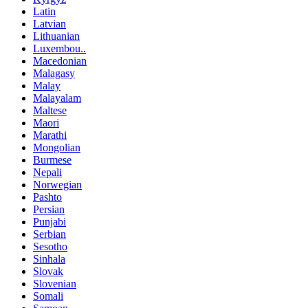
Latin
Latvian
Lithuanian
Luxembou..
Macedonian
Malagasy
Malay
Malayalam
Maltese
Maori
Marathi
Mongolian
Burmese
Nepali
Norwegian
Pashto
Persian
Punjabi
Serbian
Sesotho
Sinhala
Slovak
Slovenian
Somali