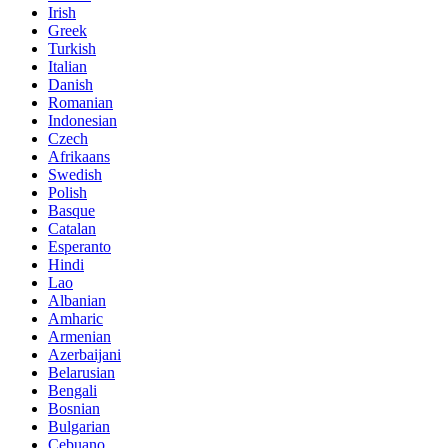
Irish
Greek
Turkish
Italian
Danish
Romanian
Indonesian
Czech
Afrikaans
Swedish
Polish
Basque
Catalan
Esperanto
Hindi
Lao
Albanian
Amharic
Armenian
Azerbaijani
Belarusian
Bengali
Bosnian
Bulgarian
Cebuano