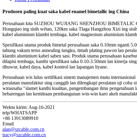
Produsen paling kuat saka kabel enamel bimetallic ing China
Perusahaan kita SUZHOU WUJIANG SHENZHOU BIMETALIC CABLE CO
Hongqiao ing sisih wétan, 120km saka Tlaga Hangzhou Xizi ing sisih k
kabel aluminium klambi tembaga, kabel magnesium aluminium klambi t
Spesifikasi utama produk bimetal perusahaan saka 0.10mm nganti 5.0
tabung vakum terus annealing tungku, timah plating pawon lan perala
klambi aluminium kabel saben sasi. Produk utama perusahaan kasebu
dilapisi tembaga, kanthi spesifikasi saka 0.10-3.50mm lan kinerja sing
dhuwur, kabel daya, kabel kontrol lan lapangan liyane.
Perusahaan wis lulus sertifikasi sistem manajemen mutu internasion
peralatan manufaktur sing canggih lan dilengkapi peralatan uji cob
wirausaha "slamet kanthi kualitas, pangembangan ilmu pengetahuan l
bebarengan lan kemitraan pembangunan win-win karo akeh manufaktur
Wektu kirim: Aug-16-2021
telp/WHATSAPP
+86 13913089910
Email
alan@szcable.com.cn
tracy@szcable.com.cn