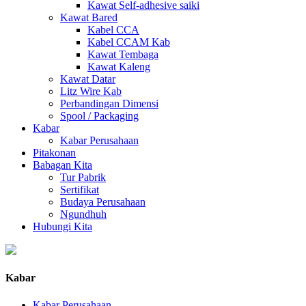
Kawat Self-adhesive saiki
Kawat Bared
Kabel CCA
Kabel CCAM Kab
Kawat Tembaga
Kawat Kaleng
Kawat Datar
Litz Wire Kab
Perbandingan Dimensi
Spool / Packaging
Kabar
Kabar Perusahaan
Pitakonan
Babagan Kita
Tur Pabrik
Sertifikat
Budaya Perusahaan
Ngundhuh
Hubungi Kita
Kabar
Kabar Perusahaan