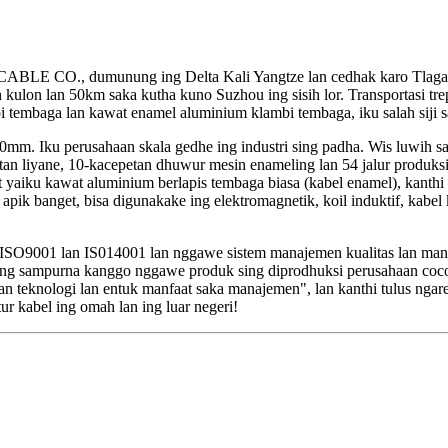
., dumunung ing Delta Kali Yangtze lan cedhak karo Tlaga Tai
ulon lan 50km saka kutha kuno Suzhou ing sisih lor. Transportasi trep 
embaga lan kawat enamel aluminium klambi tembaga, iku salah siji sa
0mm. Iku perusahaan skala gedhe ing industri sing padha. Wis luwih s
tan liyane, 10-kacepetan dhuwur mesin enameling lan 54 jalur produks
t yaiku kawat aluminium berlapis tembaga biasa (kabel enamel), kanth
 apik banget, bisa digunakake ing elektromagnetik, koil induktif, kabel 
al ISO9001 lan IS014001 lan nggawe sistem manajemen kualitas lan ma
a sing sampurna kanggo nggawe produk sing diprodhuksi perusahaan coc
an teknologi lan entuk manfaat saka manajemen", lan kanthi tulus nga
 kabel ing omah lan ing luar negeri!