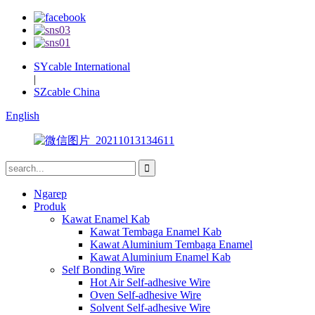
SYcable International
|
SZcable China
English
Ngarep
Produk
Kawat Enamel Kab
Kawat Tembaga Enamel Kab
Kawat Aluminium Tembaga Enamel
Kawat Aluminium Enamel Kab
Self Bonding Wire
Hot Air Self-adhesive Wire
Oven Self-adhesive Wire
Solvent Self-adhesive Wire