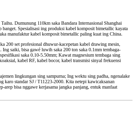
hu. Dumunung 110km saka Bandara Internasional Shanghai
banget. Spesialisasi ing produksi kabel komposit bimetallic kayata
ka manufaktur kabel komposit bimetallic paling kuat ing China.
aka 200 set profesional dhuwur-kacepetan kabel drawing mesin,
i. Ing saiki, bisa gawé luwih saka 200 ton saka 0.1mm tembaga-
i spesifikasi saka 0.10-5.50mm; Kawat magnesium tembaga sing
koaksial, kabel RF, kabel bocor, kabel transmisi sinyal frekuensi
najemen lingkungan sing sampurna; Ing wektu sing padha, ngenalake
og karo standar SJ / T11223-2000. Kita netepi kawicaksanan
rep-arep bisa nggawe kerjasama jangka panjang, entuk manfaat