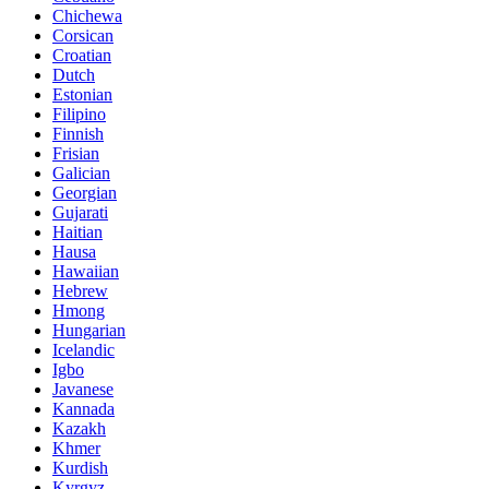
Chichewa
Corsican
Croatian
Dutch
Estonian
Filipino
Finnish
Frisian
Galician
Georgian
Gujarati
Haitian
Hausa
Hawaiian
Hebrew
Hmong
Hungarian
Icelandic
Igbo
Javanese
Kannada
Kazakh
Khmer
Kurdish
Kyrgyz