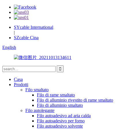
SYcable International
|
SZcable Cina
English
Casa
Prodotti
Filo smaltato
Filo di rame smaltato
Filo di alluminio rivestito di rame smaltato
Filo di alluminio smaltato
Filo autolegante
Filo autoadesivo ad aria calda
Filo autoadesivo per forno
Filo autoadesivo solvente