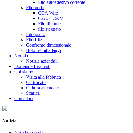
Filo autoadesivo corrente
Filo nudo
CCA Wire
Cavo CCAM
Filo di rame
filo stagnato
Filo piatto
Filo Litz
Confronto dimensionale
Bobine/Imballaggi
Notizia
Notizie aziendali
Domande frequenti
Chi siamo
Visita alla fabbrica
Certificato
Cultura aziendale
Scarica
Contattaci
Notizia
Notizie aziendali