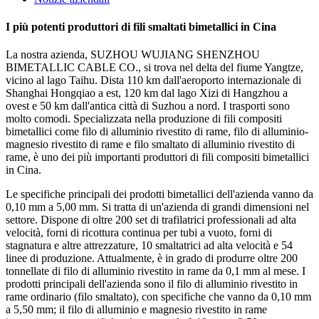
I più potenti produttori di fili smaltati bimetallici in Cina
La nostra azienda, SUZHOU WUJIANG SHENZHOU
BIMETALLIC CABLE CO., si trova nel delta del fiume Yangtze,
vicino al lago Taihu. Dista 110 km dall'aeroporto internazionale di
Shanghai Hongqiao a est, 120 km dal lago Xizi di Hangzhou a
ovest e 50 km dall'antica città di Suzhou a nord. I trasporti sono
molto comodi. Specializzata nella produzione di fili compositi
bimetallici come filo di alluminio rivestito di rame, filo di alluminio-
magnesio rivestito di rame e filo smaltato di alluminio rivestito di
rame, è uno dei più importanti produttori di fili compositi bimetallici
in Cina.
Le specifiche principali dei prodotti bimetallici dell'azienda vanno da
0,10 mm a 5,00 mm. Si tratta di un'azienda di grandi dimensioni nel
settore. Dispone di oltre 200 set di trafilatrici professionali ad alta
velocità, forni di ricottura continua per tubi a vuoto, forni di
stagnatura e altre attrezzature, 10 smaltatrici ad alta velocità e 54
linee di produzione. Attualmente, è in grado di produrre oltre 200
tonnellate di filo di alluminio rivestito in rame da 0,1 mm al mese. I
prodotti principali dell'azienda sono il filo di alluminio rivestito in
rame ordinario (filo smaltato), con specifiche che vanno da 0,10 mm
a 5,50 mm; il filo di alluminio e magnesio rivestito in rame