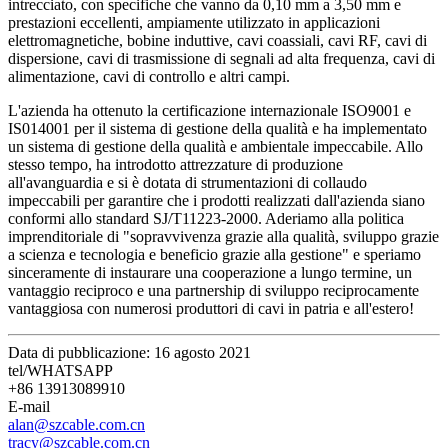
intrecciato, con specifiche che vanno da 0,10 mm a 3,50 mm e
prestazioni eccellenti, ampiamente utilizzato in applicazioni
elettromagnetiche, bobine induttive, cavi coassiali, cavi RF, cavi di
dispersione, cavi di trasmissione di segnali ad alta frequenza, cavi di
alimentazione, cavi di controllo e altri campi.
L'azienda ha ottenuto la certificazione internazionale ISO9001 e
IS014001 per il sistema di gestione della qualità e ha implementato
un sistema di gestione della qualità e ambientale impeccabile. Allo
stesso tempo, ha introdotto attrezzature di produzione
all'avanguardia e si è dotata di strumentazioni di collaudo
impeccabili per garantire che i prodotti realizzati dall'azienda siano
conformi allo standard SJ/T11223-2000. Aderiamo alla politica
imprenditoriale di "sopravvivenza grazie alla qualità, sviluppo grazie
a scienza e tecnologia e beneficio grazie alla gestione" e speriamo
sinceramente di instaurare una cooperazione a lungo termine, un
vantaggio reciproco e una partnership di sviluppo reciprocamente
vantaggiosa con numerosi produttori di cavi in ​​patria e all'estero!
Data di pubblicazione: 16 agosto 2021
tel/WHATSAPP
+86 13913089910
E-mail
alan@szcable.com.cn
tracy@szcable.com.cn