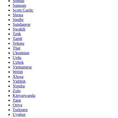
Somali
Samoan
Scots Gaelic
Shona
Sindhi
Sundanese
Swahili
Tajik
Tamil
Telugu
Thai
Ukrainian
Urdu
Uzbek
Vietnamese
Welsh
Xhosa
Yiddish
Yoruba
Zulu
Kinyarwanda
Tatar
Oriya
Turkmen
Uyghur