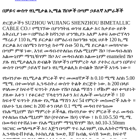
በቻይና ውስጥ የቢሚታል ኢሜል ሽቦዎች በጣም ኃይለኛ አምራቾች
ድርጅታችን SUZHOU WUJIANG SHENZHOU BIMETALLIC
CABLE CO.፣ የሚገኘው በያንግትዜ ወንዝ ዴልታ እና ከታይሁ ሀይቅ
አቅራቢያ ነው። በምስራቅ ከሻንጋይ ሆንግኪያኦ አለም አቀፍ አውሮፕላን
ማረፊያ 110 ኪ.ሜ ይርቃል፣ በምዕራብ ከሀንግዙ ዢዚ ሀይቅ 120 ኪ.ሜ
ይርቃል እና በሰሜን ከጥንቷ ከተማ ሱዙ 50 ኪ.ሜ ይርቃል። መጓጓዣው
በጣም ምቹ ነው. እንደ መዳብ-የተለበጠ የአሉሚኒየም ሽቦ ፣የመዳብ-ለበስ
አልሙኒየም ማግኒዥየም ሽቦ እና መዳብ-ለበስ አልሙኒየም enameled ሽቦ
ያሉ የቢሚታልሊክ ድብልቅ ሽቦዎችን በማምረት ላይ ያተኮረ ሲሆን በቻይና
ውስጥ በጣም ኃይለኛ ከሆኑ የቢሚታልሊክ ድብልቅ ሽቦዎች አንዱ ነው።
የኩባንያው የቢሚታል ምርቶች ዋና መመዘኛዎች ከ 0.10 ሚሜ እስከ 5.00
ሚሜ. በተመሳሳይ ኢንዱስትሪ ውስጥ ትልቅ ድርጅት ነው. ከ 200 በላይ
የባለሙያ ከፍተኛ ፍጥነት ያለው የሽቦ ስእል ማሽን ፣ የቫኩም ቱቦ ቀጣይነት
ያለው እቶን ፣ የቆርቆሮ ፕላቲንግ እቶን እና ሌሎች መሳሪያዎች ፣ 10
ከፍተኛ ፍጥነት ያለው የኢሜል ማሽን እና 54 የምርት መስመሮች አሉት ።
በአሁኑ ጊዜ በወር ከ 200 ቶን በላይ 0.1 ሚሜ መዳብ የተገጠመ
የአሉሚኒየም ሽቦ ማምረት ይችላል. የኩባንያው ዋና ምርቶች ተራ መዳብ-
የተለበጠ የአሉሚኒየም ሽቦ (የተሰየመ ሽቦ) ናቸው ፣ ከ 0.10-5.50 ሚ.ሜ.
በመዳብ የተሸፈነው የአሉሚኒየም ማግኒዥየም ሽቦ, ከ0.10-3.50mm
ዝርዝር መግለጫዎች እና እጅግ በጣም ጥሩ አፈፃፀም, በኤሌክትሮማግኔቲክ,
ኢንዳክቲቭ ኮይል, ኮኦክሲያል ገመድ, RF ኬብል, ፍሳሽ ገመድ, ከፍተኛ