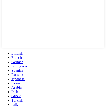
English
French
German
Portuguese
Spanish
Russian
Japanese
Korean
Arabic
Irish
Greek
Turkish
Italian