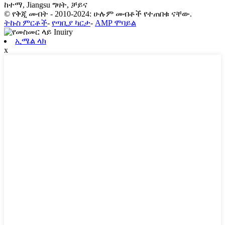
ከተማ, Jiangsu ግዛት, ቻይና
© የቅጂ መብት - 2010-2024: ሁሉም መብቶች የተጠበቁ ናቸው.
ትኩስ ምርቶች
-
የጣቢያ ካርታ
-
AMP ሞባይል
ኢሜል ላክ
x