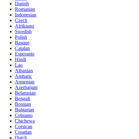
Danish
Romanian
Indonesian
Czech
Afrikaans
Swedish
Polish
Basque
Catalan
Esperanto
Hindi
Lao
Albanian
Amharic
Armenian
Azerbaijani
Belarusian
Bengali
Bosnian
Bulgarian
Cebuano
Chichewa
Corsican
Croatian
Dutch