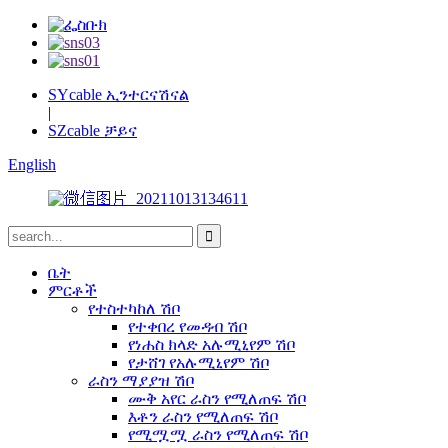
SYcable ኢንተርናሽናል
|
SZcable ቻይና
English
ቤት
ምርቶች
የተስተካከለ ሽቦ
የተቀበረ የመዳብ ሽቦ
የነሐስ ክላድ አሉሚኒየም ሽቦ
የታሸገ የአሉሚኒየም ሽቦ
ራስን ማያያዝ ሽቦ
ሙቅ አየር ራስን የሚለጠፍ ሽቦ
እቶን ራስን የሚለጠፍ ሽቦ
የሚሟሟ ራስን የሚለጠፍ ሽቦ