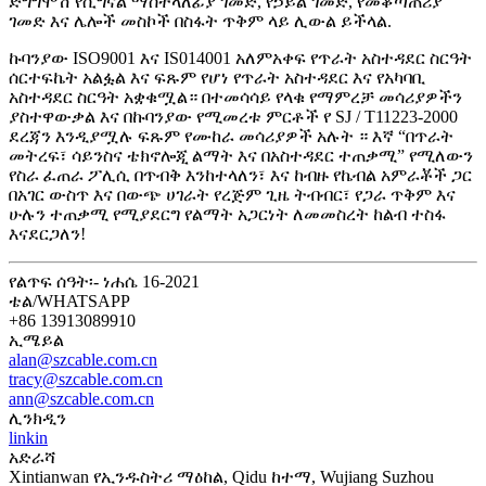
ድግግሞሽ የሲግናል ማስተላለፊያ ገመድ, የኃይል ገመድ, የመቆጣጠሪያ
ገመድ እና ሌሎች መስኮች በስፋት ጥቅም ላይ ሊውል ይችላል.
ኩባንያው ISO9001 እና IS014001 አለምአቀፍ የጥራት አስተዳደር ስርዓት
ሰርተፍኬት አልፏል እና ፍጹም የሆነ የጥራት አስተዳደር እና የአካባቢ
አስተዳደር ስርዓት አቋቁሟል። በተመሳሳይ የላቁ የማምረቻ መሳሪያዎችን
ያስተዋውቃል እና በኩባንያው የሚመረቱ ምርቶች የ SJ / T11223-2000
ደረጃን እንዲያሟሉ ፍጹም የሙከራ መሳሪያዎች አሉት ። እኛ “በጥራት
መትረፍ፣ ሳይንስና ቴክኖሎጂ ልማት እና በአስተዳደር ተጠቃሚ” የሚለውን
የስራ ፈጠራ ፖሊሲ በጥብቅ እንከተላለን፣ እና ከብዙ የኬብል አምራቾች ጋር
በአገር ውስጥ እና በውጭ ሀገራት የረጅም ጊዜ ትብብር፣ የጋራ ጥቅም እና
ሁሉን ተጠቃሚ የሚያደርግ የልማት አጋርነት ለመመስረት ከልብ ተስፋ
እናደርጋለን!
የልጥፍ ሰዓት፡- ነሐሴ 16-2021
ቴል/WHATSAPP
+86 13913089910
ኢሜይል
alan@szcable.com.cn
tracy@szcable.com.cn
ann@szcable.com.cn
ሊንክዲን
linkin
አድራሻ
Xintianwan የኢንዱስትሪ ማዕከል, Qidu ከተማ, Wujiang Suzhou