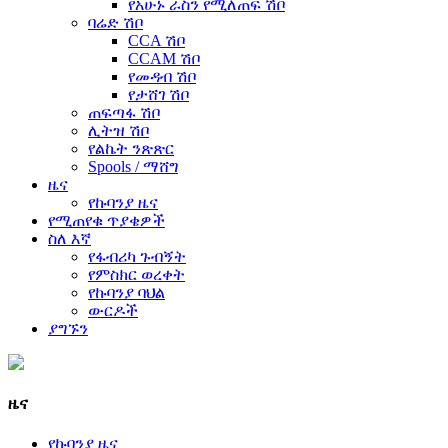
የአሁኑ ራስን የሚለጠፍ ሽቦ
ባሬድ ሽቦ
CCA ሽቦ
CCAM ሽቦ
የመዳብ ሽቦ
የታሸገ ሽቦ
ጠፍጣፋ ሽቦ
ሊትዝ ሽቦ
የልኬት ንጽጽር
Spools / ማሸግ
ዜና
የኩባንያ ዜና
የሚጠየቁ ጥያቄዎች
ስለ እኛ
የፋብሪካ ጉብኝት
የምስክር ወረቀት
የኩባንያ ባህል
ውርዶች
ያግኙን
ዜና
የኩባንያ ዜና