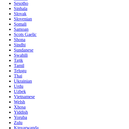
Sesotho
Sinhala
Slovak
Slovenian
Somali
Samoan
Scots Gaelic
Shona
Sindhi
Sundanese
Swahili
Tajik
Tamil
Telugu
Thai
Ukrainian
Urdu
Uzbek
Vietnamese
Welsh
Xhosa
Yiddish
Yoruba
Zulu
Kinyarwanda