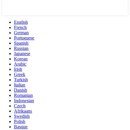
English
French
German
Portuguese
Spanish
Russian
Japanese
Korean
Arabic
Irish
Greek
Turkish
Italian
Danish
Romanian
Indonesian
Czech
Afrikaans
Swedish
Polish
Basque