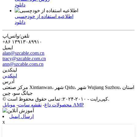
دانلود
اطلاعیه استفاده از خودچسبی
دانلود
تلفن/واتس‌اپ
‎+۸۶ ۱۳۹۱۳۰۸۹۹۱۰‎
ایمیل
alan@szcable.com.cn
tracy@szcable.com.cn
ann@szcable.com.cn
لینکدین
لینکدین
آدرس
مرکز صنعتی Xintianwan، شهر Qidu، شهر Wujiang Suzhou، استان
جیانگ سو، چین
© کپی‌رایت - ۲۰۱۰-۲۰۲۴: تمامی حقوق محفوظ است.
موبایل AMP
محصولات داغ
-
نقشه سایت
-
ارسال ایمیل
x