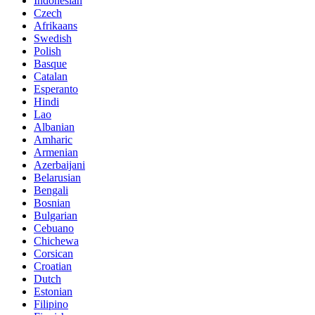
Indonesian
Czech
Afrikaans
Swedish
Polish
Basque
Catalan
Esperanto
Hindi
Lao
Albanian
Amharic
Armenian
Azerbaijani
Belarusian
Bengali
Bosnian
Bulgarian
Cebuano
Chichewa
Corsican
Croatian
Dutch
Estonian
Filipino