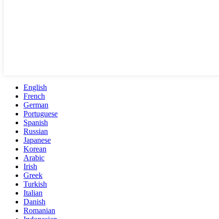
English
French
German
Portuguese
Spanish
Russian
Japanese
Korean
Arabic
Irish
Greek
Turkish
Italian
Danish
Romanian