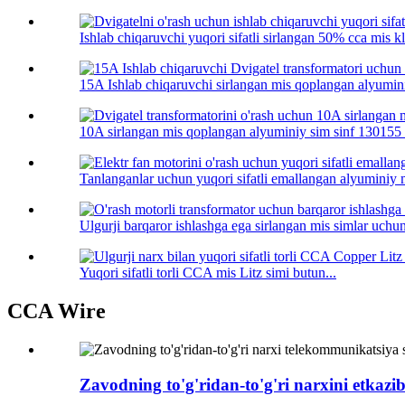
Ishlab chiqaruvchi yuqori sifatli sirlangan 50% cca mis kl.
15A Ishlab chiqaruvchi sirlangan mis qoplangan alyumini
10A sirlangan mis qoplangan alyuminiy sim sinf 130155 .
Tanlanganlar uchun yuqori sifatli emallangan alyuminiy m
Ulgurji barqaror ishlashga ega sirlangan mis simlar uchun 
Yuqori sifatli torli CCA mis Litz simi butun...
CCA Wire
Zavodning to'g'ridan-to'g'ri narxini etkazi