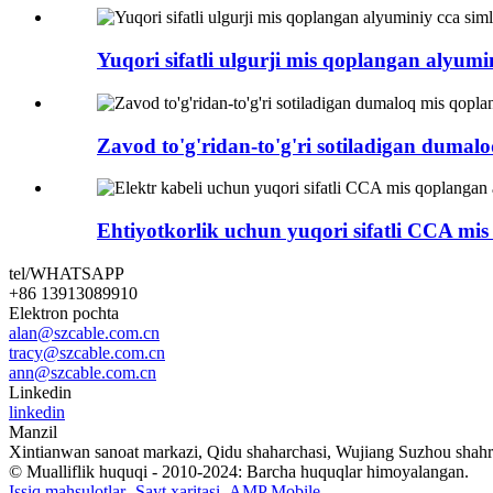
Yuqori sifatli ulgurji mis qoplangan alyumin
Zavod to'g'ridan-to'g'ri sotiladigan dumal
Ehtiyotkorlik uchun yuqori sifatli CCA mis
tel/WHATSAPP
+86 13913089910
Elektron pochta
alan@szcable.com.cn
tracy@szcable.com.cn
ann@szcable.com.cn
Linkedin
linkedin
Manzil
Xintianwan sanoat markazi, Qidu shaharchasi, Wujiang Suzhou shahri,
© Mualliflik huquqi - 2010-2024: Barcha huquqlar himoyalangan.
Issiq mahsulotlar
-
Sayt xaritasi
-
AMP Mobile