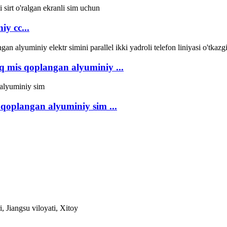
iy cc...
oq mis qoplangan alyuminiy ...
 qoplangan alyuminiy sim ...
 Jiangsu viloyati, Xitoy