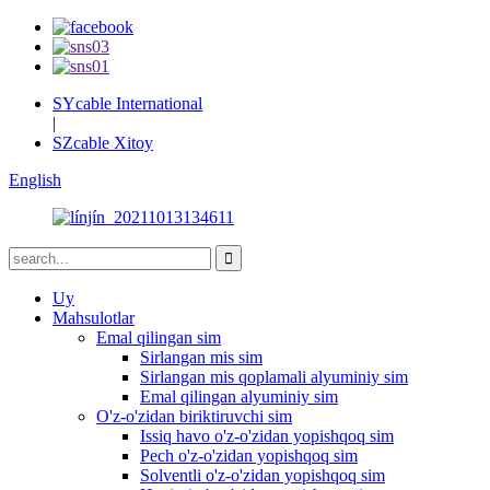
SYcable International
|
SZcable Xitoy
English
Uy
Mahsulotlar
Emal qilingan sim
Sirlangan mis sim
Sirlangan mis qoplamali alyuminiy sim
Emal qilingan alyuminiy sim
O'z-o'zidan biriktiruvchi sim
Issiq havo o'z-o'zidan yopishqoq sim
Pech o'z-o'zidan yopishqoq sim
Solventli o'z-o'zidan yopishqoq sim