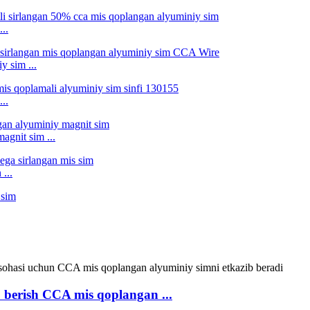
..
y sim ...
..
agnit sim ...
...
b berish CCA mis qoplangan ...