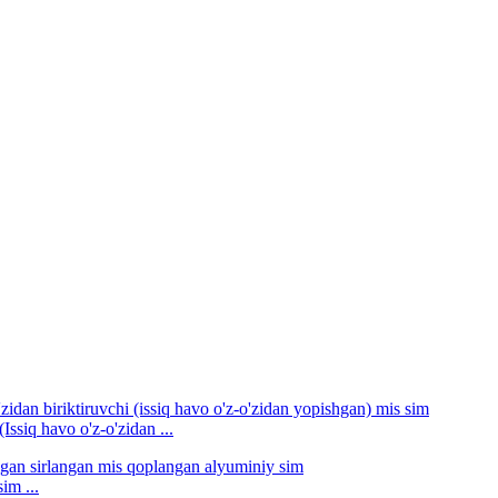
iq havo o'z-o'zidan ...
im ...