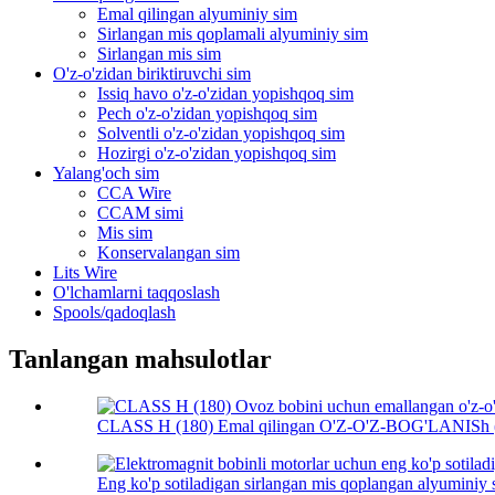
Emal qilingan alyuminiy sim
Sirlangan mis qoplamali alyuminiy sim
Sirlangan mis sim
O'z-o'zidan biriktiruvchi sim
Issiq havo o'z-o'zidan yopishqoq sim
Pech o'z-o'zidan yopishqoq sim
Solventli o'z-o'zidan yopishqoq sim
Hozirgi o'z-o'zidan yopishqoq sim
Yalang'och sim
CCA Wire
CCAM simi
Mis sim
Konservalangan sim
Lits Wire
O'lchamlarni taqqoslash
Spools/qadoqlash
Tanlangan mahsulotlar
CLASS H (180) Emal qilingan O'Z-O'Z-BOG'LANISh (Iss
Eng ko'p sotiladigan sirlangan mis qoplangan alyuminiy s