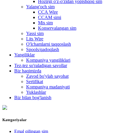
Hozirgi o'z-o'zidan yopishqoq sim
Yalang'och sim
CCA Wire
CCAM simi
Mis sim
Konservalangan sim
Yassi sim
Lits Wire
O'lchamlarni taqqoslash
Spools/qadoqlash
Yangiliklar
Kompaniya yangiliklari
Tez-tez so'raladigan savollar
Biz haqimizda
Zavod bo'ylab sayohat
Sertifikat
Kompaniya madaniyati
Yuklashlar
Biz bilan bog'lanish
Kategoriyalar
Emal qilingan sim