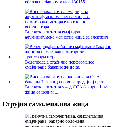
обложена бакром класе 130155 ...
Висококвалитетна емајлирана
алуминијумска магнетна жица за електрич...
Велепродаја стабилне перформансе
емајлиране бакарне жице за...
Висококвалитетна ужад CCA бакарна Litz
жица са целим ...
Струјна самолепљива жица