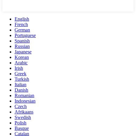
English
French
German
Portuguese
Spanish
Russian
Japanese
Korean
Arabic
Irish
Greek
Turkish
Italian
Danish
Romanian
Indonesian
Czech
Afrikaans
Swedish
Polish
Basque
Catalan