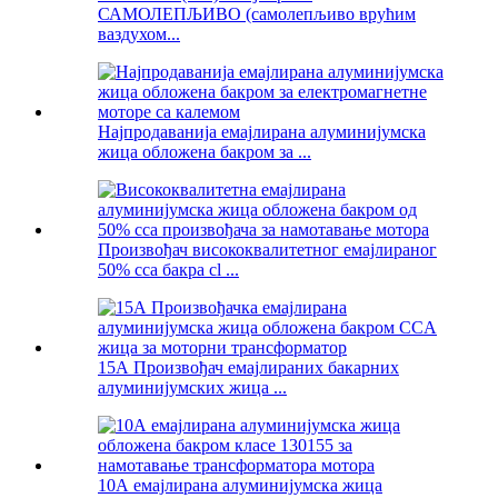
САМОЛЕПЉИВО (самолепљиво врућим
ваздухом...
Најпродаванија емајлирана алуминијумска
жица обложена бакром за ...
Произвођач висококвалитетног емајлираног
50% cca бакра cl ...
15А Произвођач емајлираних бакарних
алуминијумских жица ...
10А емајлирана алуминијумска жица