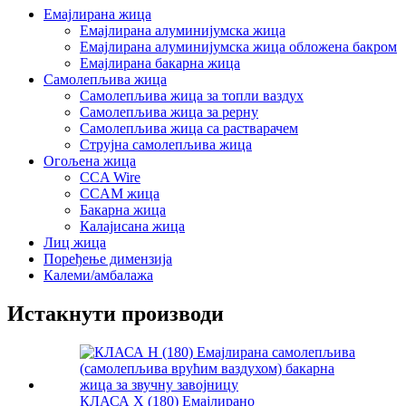
Емајлирана жица
Емајлирана алуминијумска жица
Емајлирана алуминијумска жица обложена бакром
Емајлирана бакарна жица
Самолепљива жица
Самолепљива жица за топли ваздух
Самолепљива жица за рерну
Самолепљива жица са растварачем
Струјна самолепљива жица
Огољена жица
CCA Wire
CCAM жица
Бакарна жица
Калајисана жица
Лиц жица
Поређење димензија
Калеми/амбалажа
Истакнути производи
КЛАСА Х (180) Емајлирано