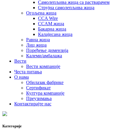
Самолепљива жица са растварачем
Струјна самолепљива жица
Огољена жица
CCA Wire
CCAM жица
Бакарна жица
Калајисана жица
Равна жица
Лиц жица
Поређење димензија
Калеми/амбалажа
Вести
Вести компаније
Честа питања
О нама
Обилазак фабрике
Сертификат
Култура компаније
Преузимања
Контактирајте нас
Категорије