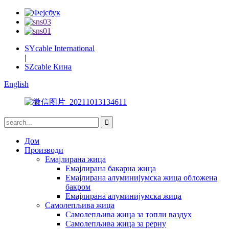
SYcable International
|
SZcable Кина
English
Дом
Производи
Емајлирана жица
Емајлирана бакарна жица
Емајлирана алуминијумска жица обложена
бакром
Емајлирана алуминијумска жица
Самолепљива жица
Самолепљива жица за топли ваздух
Самолепљива жица за рерну