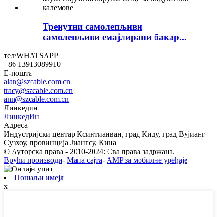
Тренутни самолепљиви
самолепљиви емајлирани бакар...
тел/WHATSAPP
+86 13913089910
Е-пошта
alan@szcable.com.cn
tracy@szcable.com.cn
ann@szcable.com.cn
Линкедин
ЛинкедИн
Адреса
Индустријски центар Ксинтианван, град Киду, град Вујианг
Сузхоу, провинција Јиангсу, Кина
© Ауторска права - 2010-2024: Сва права задржана.
Врући производи
-
Мапа сајта
-
AMP за мобилне уређаје
Пошаљи имејл
x