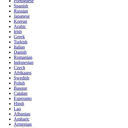
Portuguese
Spanish
Russian
Japanese
Korean
Arabic
Irish
Greek
Turkish
Italian
Danish
Romanian
Indonesian
Czech
Afrikaans
Swedish
Polish
Basque
Catalan
Esperanto
Hindi
Lao
Albanian
Amharic
Armenian