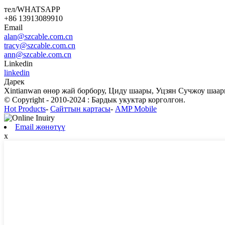
тел/WHATSAPP
+86 13913089910
Email
alan@szcable.com.cn
tracy@szcable.com.cn
ann@szcable.com.cn
Linkedin
linkedin
Дарек
Xintianwan өнөр жай борбору, Циду шаары, Уцзян Сучжоу шаа
© Copyright - 2010-2024 : Бардык укуктар корголгон.
Hot Products
-
Сайттын картасы
-
AMP Mobile
Email жөнөтүү
x