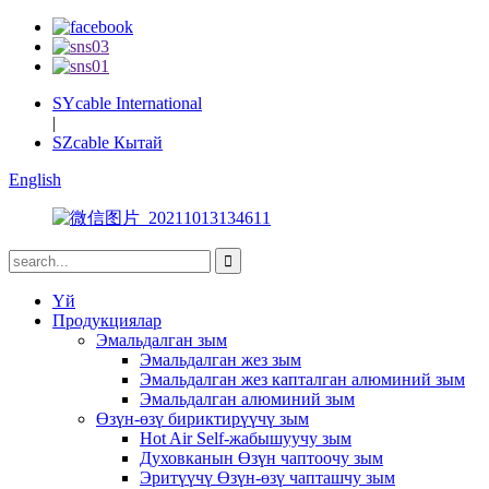
SYcable International
|
SZcable Кытай
English
Үй
Продукциялар
Эмальдалган зым
Эмальдалган жез зым
Эмальдалган жез капталган алюминий зым
Эмальдалган алюминий зым
Өзүн-өзү бириктирүүчү зым
Hot Air Self-жабышуучу зым
Духовканын Өзүн чаптоочу зым
Эритүүчү Өзүн-өзү чапташчу зым