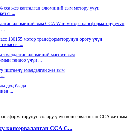
з cl ...
...
 классы ...
мын тандоо үчүн ...
...
ен ...
ү консерваланган CCA C...