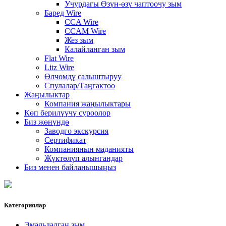
Учурдагы Өзүн-өзү чаптоочу зым
Баред Wire
CCA Wire
CCAM Wire
Жез зым
Калайланган зым
Flat Wire
Litz Wire
Өлчөмдү салыштыруу
Спулалар/Таңгактоо
Жаңылыктар
Компания жаңылыктары
Көп берилүүчү суроолор
Биз жөнүндө
Заводго экскурсия
Сертификат
Компаниянын маданияты
Жүктөлүп алынгандар
Биз менен байланышыңыз
Категориялар
Эмальдалган зым