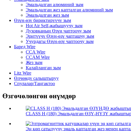
Эмальдалган алюминий зым
Эмальдалган жез капталган алюминий зым
Эмальдалган жез зым
Өзүн-өзү бириктирүүчү зым
Hot Air Self-жабышуучу зым
Духовканын Өзүн чаптоочу зым
Эритүүчү Өзүн-өзү чапташчу зым
Учурдагы Өзүн-өзү чаптоочу зым
Баред Wire
CCA Wire
CCAM Wire
Жез зым
Калайланган зым
Litz Wire
Өлчөмдү салыштыруу
Спулалар/Таңгактоо
Өзгөчөлөнгөн өнүмдөр
CLASS H (180) Эмальдалган ӨЗҮ-НҮЗҮ жабыштыруу
Эң көп сатылуучу эмаль капталган жез менен капта