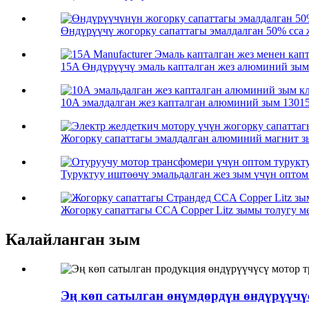
Өндүрүүчү жогорку сапаттагы эмалдалган 50% cca же
15A Өндүрүүчү эмаль капталган жез алюминий зым 
10A эмалдалган жез капталган алюминий зым 130155
Жогорку сапаттагы эмалдалган алюминий магнит зы
Туруктуу иштөөчү эмальдалган жез зым үчүн оптом 
Жогорку сапаттагы CCA Copper Litz зымы толугу мен
Калайланган зым
Эң көп сатылган өнүмдөрдүн өндүрүүчүс