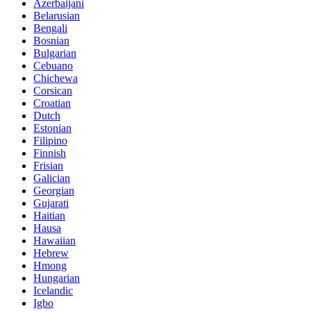
Azerbaijani
Belarusian
Bengali
Bosnian
Bulgarian
Cebuano
Chichewa
Corsican
Croatian
Dutch
Estonian
Filipino
Finnish
Frisian
Galician
Georgian
Gujarati
Haitian
Hausa
Hawaiian
Hebrew
Hmong
Hungarian
Icelandic
Igbo