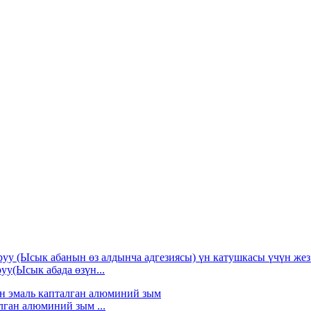
(Ысык абада өзүн...
лган алюминий зым ...