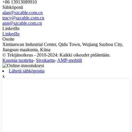
+86 13913089910
Sähköposti
alan@szcable.com.cn
tracy@szcable.com.cn
ann@szcable.com.cn
LinkedIn
LinkedIn
Osoite
Xintianwan Industrial Center, Qidu Town, Wujiang Suzhou City,
Jiangsun maakunta, Kiina
© Tekijänoikeus - 2010-2024: Kaikki oikeudet pidätetään.
Kuumia tuotteita
-
Sivukartta
-
AMP-mobiili
Lähetä sähköpostia
x