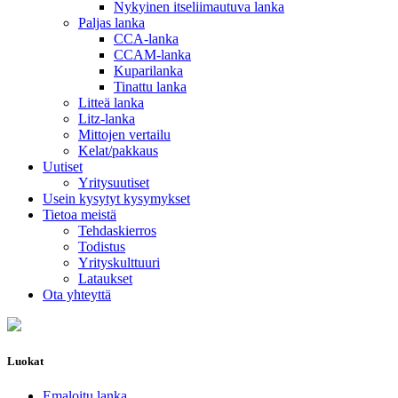
Nykyinen itseliimautuva lanka
Paljas lanka
CCA-lanka
CCAM-lanka
Kuparilanka
Tinattu lanka
Litteä lanka
Litz-lanka
Mittojen vertailu
Kelat/pakkaus
Uutiset
Yritysuutiset
Usein kysytyt kysymykset
Tietoa meistä
Tehdaskierros
Todistus
Yrityskulttuuri
Lataukset
Ota yhteyttä
Luokat
Emaloitu lanka