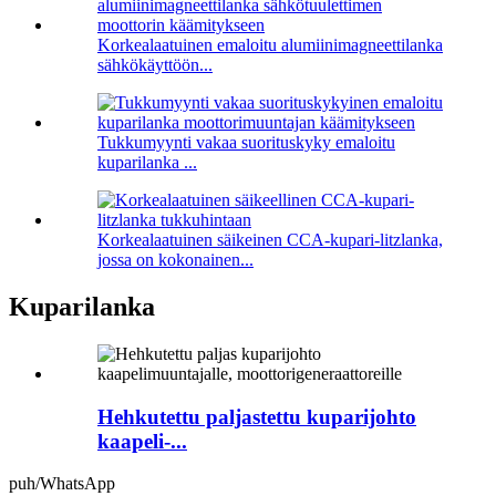
Korkealaatuinen emaloitu alumiinimagneettilanka
sähkökäyttöön...
Tukkumyynti vakaa suorituskyky emaloitu
kuparilanka ...
Korkealaatuinen säikeinen CCA-kupari-litzlanka,
jossa on kokonainen...
Kuparilanka
Hehkutettu paljastettu kuparijohto
kaapeli-...
puh/WhatsApp