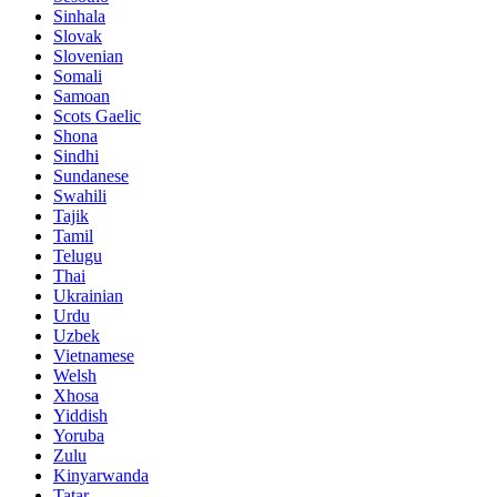
Sinhala
Slovak
Slovenian
Somali
Samoan
Scots Gaelic
Shona
Sindhi
Sundanese
Swahili
Tajik
Tamil
Telugu
Thai
Ukrainian
Urdu
Uzbek
Vietnamese
Welsh
Xhosa
Yiddish
Yoruba
Zulu
Kinyarwanda
Tatar