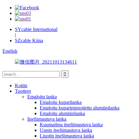
SYcable International
|
SZcable Kiina
English
Kotiin
Tuotteet
Emaloitu lanka
Emaloitu kuparilanka
Emaloitu kuparipinnoitettu alumiinilanka
Emaloitu alumiinilanka
Itseliimautuva lanka
Kuumailma itseliimautuva lanka
Uunin itseliimautuva lanka
Liuotin itseliimautuva lanka