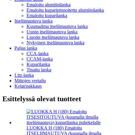
Emaloitu alumiinilanka
Emaloitu kuparipinnoitettu alumiinilanka
Emaloitu kuparilanka
Itseliimautuva lanka
Kuumailma itseliimautuva lanka
Uunin itseliimautuva lanka
Liuotin itseliimautuva lanka
Nykyinen itseliimautuva lanka
Paljas lanka
CCA-lanka
CCAM-lanka
Kuparilanka
Tinattu lanka
Litz-lanka
Mittojen vertailu
Kelat/pakkaus
Esittelyssä olevat tuotteet
LUOKKA H (180) Emaloitu
ITSELIIMAUTUVA (kuumalla ilmalla